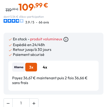
109
,99 €
119
,99 €
dont 5.54 € d'éco-participation
3.9
/
5
-
66
avis
En stock -
produit volumineux
info_outline

Expédié en 24/48h

Retour jusqu'à 30 jours

Paiement sécurisé

3x
4x
Payez 36,67 € maintenant puis 2 fois 36,66 €
sans frais

