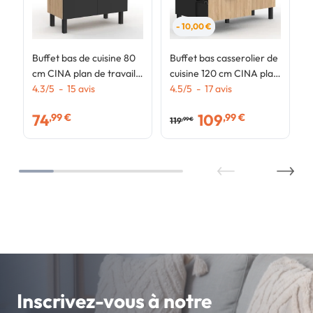
- 10,00 €
Buffet bas de cuisine 80
Buffet bas casserolier de
cm CINA plan de travail
cuisine 120 cm CINA plan
H.83 cm 2 portes + tiroir
4.3
/
5
-
15
avis
de travail H.83 cm 1
4.5
/
5
-
17
avis
façon hêtre et noir
porte + 3 tiroirs noir et
74
109
,99 €
,99 €
façon hêtre
119
,99 €
Inscrivez-vous à notre