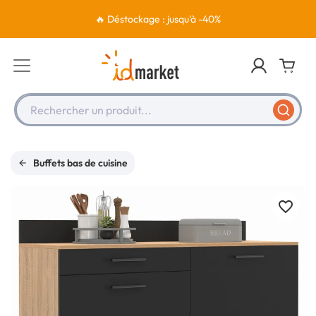
🔥 Déstockage : jusqu'à -40%
Rechercher un produit...
Buffets bas de cuisine
favorite_border