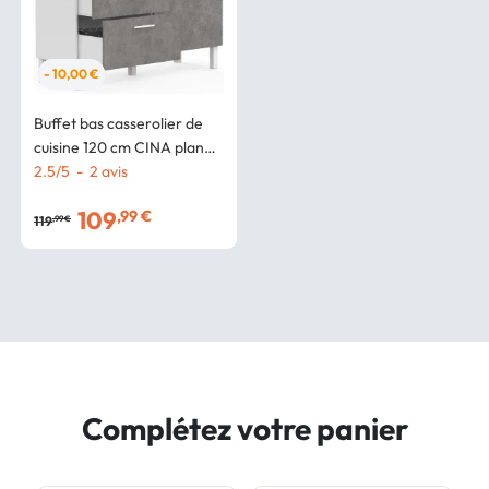
- 10,00 €
Buffet bas casserolier de
cuisine 120 cm CINA plan
de travail H.83 cm 1 porte +
2.5
/
5
-
2
avis
3 tiroirs blanc et effet
109
,99 €
béton
119
,99 €
Complétez votre panier