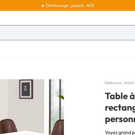
🔥 Déstockage : jusqu'à -40%
Référence : 16640
Table 
rectang
personn
Voyez grand po