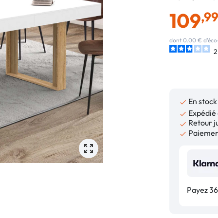
109
,9
dont 0.00 € d'éco
2
En stock

Expédié 

Retour ju

Paiement

Payez 36,