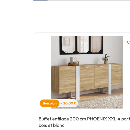
favorite_
Bon plan
- 20,00 €
Buffet enfilade 200 cm PHOENIX XXL 4 por
bois et blanc