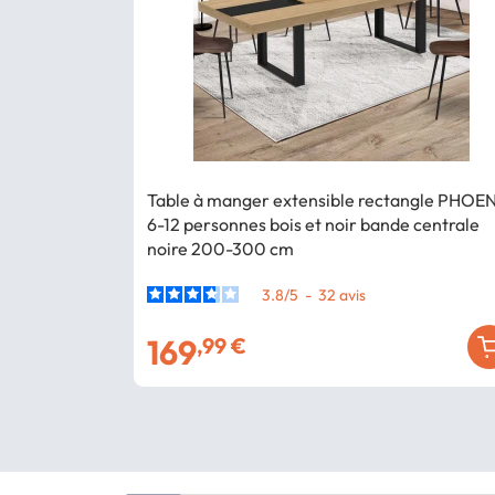
Table à manger extensible rectangle PHOE
6-12 personnes bois et noir bande centrale
noire 200-300 cm
3.8
/
5
-
32
avis
169
,99 €