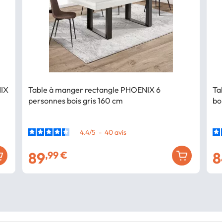
NIX
Table à manger rectangle PHOENIX 6
Ta
personnes bois gris 160 cm
bo
4.4
/
5
-
40
avis
89
8
,99 €