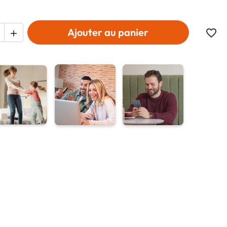
Ajouter au panier
favorite_border
