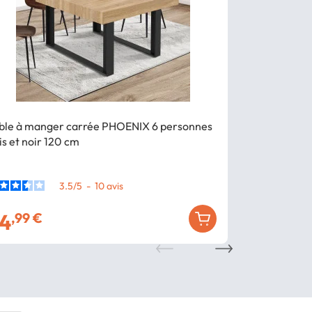
ble à manger carrée PHOENIX 6 personnes
Table à mang
is et noir 120 cm
4-8 personne
3.5
/
5
-
10
avis
4
109
,99 €
,99 €