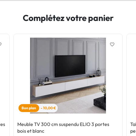
Complétez votre panier
border
favorite_border
Bon plan
- 10,00 €
tes
Meuble TV 300 cm suspendu ELIO 3 portes
Ta
bois et blanc
pe