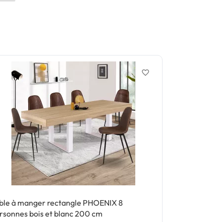
favorite_border
ble à manger rectangle PHOENIX 8
Table à mang
rsonnes bois et blanc 200 cm
4-8 personne