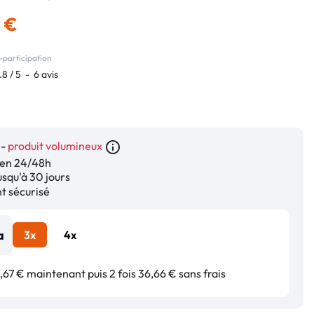
9 €
-participation
.8
/
5
-
6
avis
 -
produit volumineux
info_outline
en 24/48h
squ'à 30 jours
 sécurisé
3x
4x
67 € maintenant puis 2 fois 36,66 € sans frais