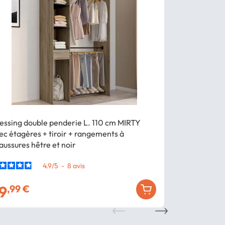
essing double penderie L. 110 cm MIRTY
Dressing ext
ec étagères + tiroir + rangements à
50 x 180 cm b
aussures hêtre et noir
double pende
4.9
/
5
-
8
avis
9
149
,99 €
,99 €