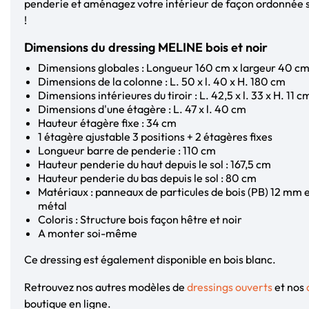
penderie et aménagez votre intérieur de façon ordonnée s
!
Dimensions du dressing MELINE bois et noir
Dimensions globales : Longueur 160 cm x largeur 40 c
Dimensions de la colonne : L. 50 x l. 40 x H. 180 cm
Dimensions intérieures du tiroir : L. 42,5 x l. 33 x H. 11 c
Dimensions d'une étagère : L. 47 x l. 40 cm
Hauteur étagère fixe : 34 cm
1 étagère ajustable 3 positions + 2 étagères fixes
Longueur barre de penderie : 110 cm
Hauteur penderie du haut depuis le sol : 167,5 cm
Hauteur penderie du bas depuis le sol : 80 cm
Matériaux : panneaux de particules de bois (PB) 12 mm 
métal
Coloris : Structure bois façon hêtre et noir
A monter soi-même
Ce dressing est également disponible en bois blanc.
Retrouvez nos autres modèles de
dressings ouverts
et nos
boutique en ligne.