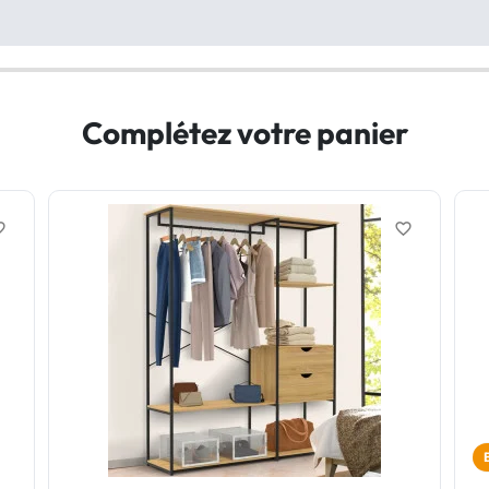
Complétez votre panier
border
favorite_border