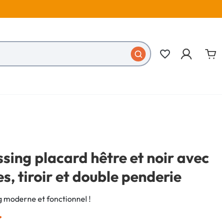
favorite_border
ssing placard hêtre et noir avec
s, tiroir et double penderie
g moderne et fonctionnel !
€