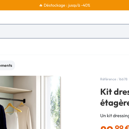
🔥 Déstockage : jusqu'à -40%
tements
Référence : 16678
Kit dre
étagère
Un kit dressin
,99 