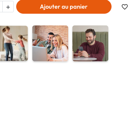
Ajouter au panier
favorite_border
