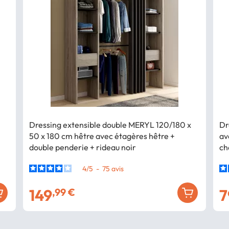
Dressing extensible double MERYL 120/180 x
Dr
50 x 180 cm hêtre avec étagères hêtre +
av
double penderie + rideau noir
ch
4
/
5
-
75
avis
149
7
,99 €