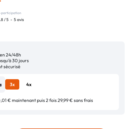
-participation
.8
/
5
-
5
avis
en 24/48h
squ'à 30 jours
 sécurisé
3x
4x
01 € maintenant puis 2 fois 29,99 € sans frais