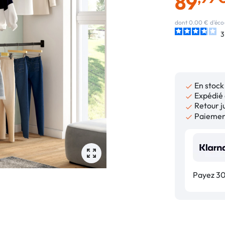
89
dont 0.00 € d'éco
3
En stock

Expédié 

Retour ju

Paiement

Payez 30,