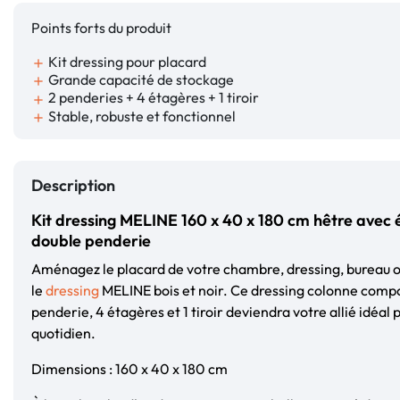
Points forts du produit
Kit dressing pour placard
add
Grande capacité de stockage
add
2 penderies + 4 étagères + 1 tiroir
add
Stable, robuste et fonctionnel
add
Description
Kit dressing MELINE 160 x 40 x 180 cm hêtre avec ét
double penderie
Aménagez le placard de votre chambre, dressing, bureau 
le
dressing
MELINE bois et noir. Ce dressing colonne comp
penderie, 4 étagères et 1 tiroir deviendra votre allié idéa
quotidien.
Dimensions : 160 x 40 x 180 cm