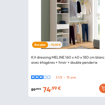
Bon plan
- 15,00 €
Kit dressing MELINE 160 x 40 x 180 cm blanc
avec étagères + tiroir + double penderie
3.1
/
5
-
15
avis
74
,99 €
89
,99 €