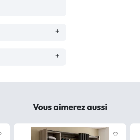
Vous aimerez aussi
border
favorite_border