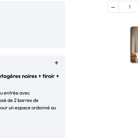

agères noires + tiroir +
ou entrée avec
osé de 2 barres de
l pour un espace ordonné au