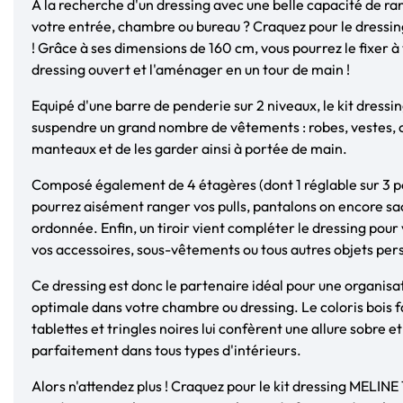
À la recherche d'un dressing avec une belle capacité de
votre entrée, chambre ou bureau ? Craquez pour le dressin
! Grâce à ses dimensions de 160 cm, vous pourrez le fixer à
dressing ouvert et l'aménager en un tour de main !
Equipé d'une barre de penderie sur 2 niveaux, le kit dres
suspendre un grand nombre de vêtements : robes, vestes,
manteaux et de les garder ainsi à portée de main.
Composé également de 4 étagères (dont 1 réglable sur 3 po
pourrez aisément ranger vos pulls, pantalons on encore s
ordonnée. Enfin, un tiroir vient compléter le dressing pour
vos accessoires, sous-vêtements ou tous autres objets per
Ce dressing est donc le partenaire idéal pour une organisa
optimale dans votre chambre ou dressing. Le coloris bois 
tablettes et tringles noires lui confèrent une allure sobre 
parfaitement dans tous types d'intérieurs.
Alors n'attendez plus ! Craquez pour le kit dressing MELINE