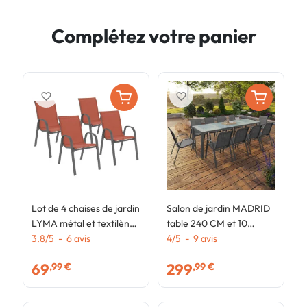
Complétez votre panier
favorite_border
favorite_border
Lot de 4 chaises de jardin
Salon de jardin MADRID
S
LYMA métal et textilène
table 240 CM et 10
t
empilables terracotta et
3.8
/
5
-
6
avis
chaises empilables gris
4
/
5
-
9
avis
e
2
gris
anthracite plateau clair
69
299
,99 €
,99 €