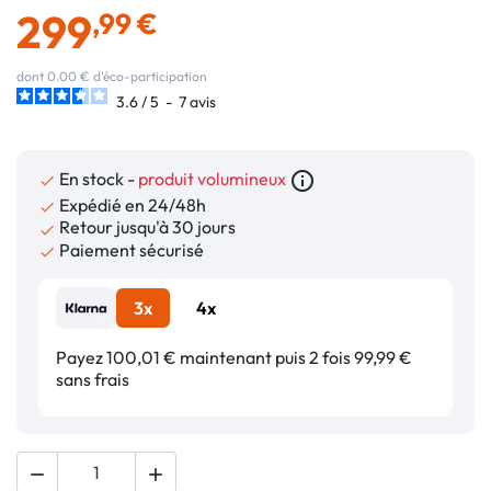
299
,99 €
dont 0.00 € d'éco-participation
3.6
/
5
-
7
avis
En stock -
produit volumineux
info_outline

Expédié en 24/48h

Retour jusqu'à 30 jours

Paiement sécurisé

3x
4x
Payez 100,01 € maintenant puis 2 fois 99,99 €
sans frais

