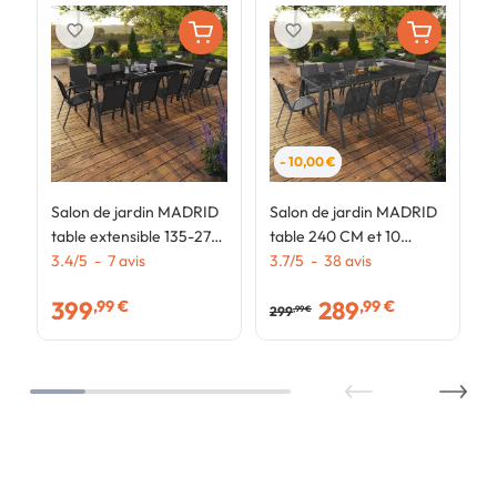
favorite_border
favorite_border
- 10,00 €
Salon de jardin MADRID
Salon de jardin MADRID
table extensible 135-270
table 240 CM et 10
CM et 12 chaises
3.4
/
5
-
7
avis
chaises empilables gris
3.7
/
5
-
38
avis
empilables noir
anthracite
399
289
,99 €
,99 €
299
,99 €