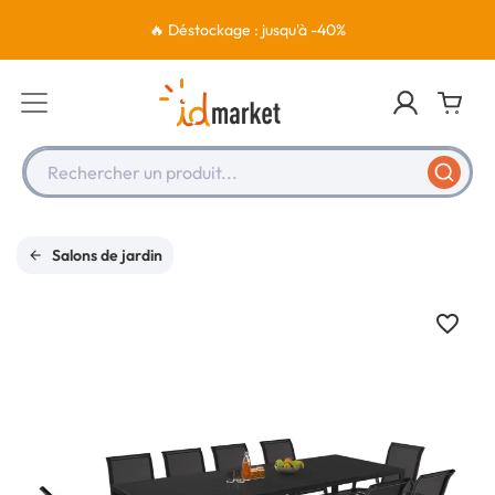
🔥 Déstockage : jusqu'à -40%
Rechercher un produit...
Salons de jardin
favorite_border