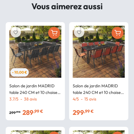
Vous aimerez aussi
favorite_border
favorite_border
- 10,00 €
Salon de jardin MADRID
Salon de jardin MADRID
table 240 CM et 10 chaises
table 240 CM et 10 chaises
empilables gris anthracite
3.7
/
5
-
38
avis
empilables terracotta et
4
/
5
-
15
avis
gris
289
299
,99 €
,99 €
299
,99 €