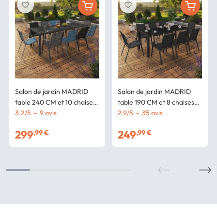
favorite_border
favorite_border
Salon de jardin MADRID
Salon de jardin MADRID
table 240 CM et 10 chaises
table 190 CM et 8 chaises
empilables mix color bleu,
3.2
/
5
-
9
avis
empilables noires
2.9
/
5
-
35
avis
gris et noir
299
249
,99 €
,99 €