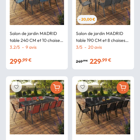
- 20,00 €
Salon de jardin MADRID
Salon de jardin MADRID
table 240 CM et 10 chaises
table 190 CM et 8 chaises
empilables mix color bleu,
3.2
/
5
-
9
avis
empilables gris anthracite
3
/
5
-
20
avis
gris et noir
plateau transparent
299
229
,99 €
,99 €
249
,99 €
favorite_border
favorite_border