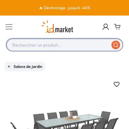
🔥 Déstockage : jusqu'à -40%
Rechercher un produit...
Salons de jardin
favorite_border