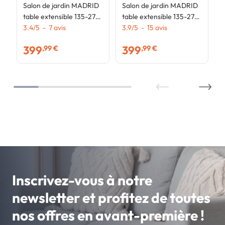
Salon de jardin MADRID
Salon de jardin MADRID
table extensible 135-270
table extensible 135-270
CM et 12 chaises
3.4
/
5
-
7
avis
CM et 12 chaises
3.9
/
5
-
15
avis
empilables noir
empilables gris
399
399
,99 €
,99 €
anthracite
Inscrivez-vous à notre
newsletter et profitez de toutes
nos offres en avant-première !