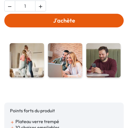


J'achète
Points forts du produit
Plateau verre trempé
add
10 chaises empilables
add