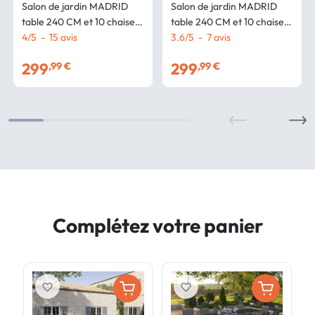
Salon de jardin MADRID
Salon de jardin MADRID
table 240 CM et 10 chaises
table 240 CM et 10 chaises
empilables terracotta et
4
/
5
-
15
avis
empilables noir
3.6
/
5
-
7
avis
gris
299
299
,99 €
,99 €
Complétez votre panier
favorite_border
favorite_border