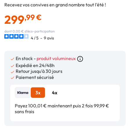
Recevez vos convives en grand nombre tout l'été !
299
,99 €
dont 0.00 € d'éco-participation
4
/
5
-
9
avis
En stock -
produit volumineux
info_outline

Expédié en 24/48h

Retour jusqu'à 30 jours

Paiement sécurisé

3x
4x
Payez 100,01 € maintenant puis 2 fois 99,99 €
sans frais