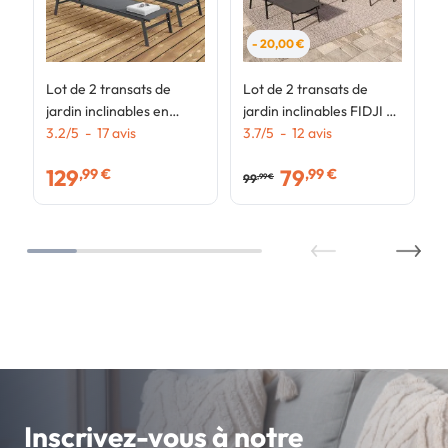
- 20,00 €
Lot de 2 transats de
Lot de 2 transats de
jardin inclinables en
jardin inclinables FIDJI en
aluminium SINTRA gris
3.2
/
5
-
17
avis
acier noir et toile gris
3.7
/
5
-
12
avis
anthracite et noir
anthracite
129
79
,99 €
,99 €
99
,99 €
Inscrivez-vous à notre