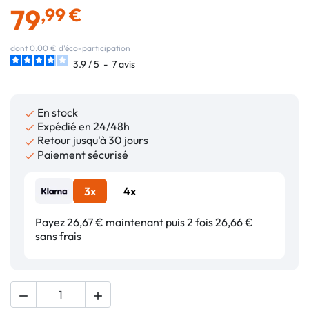
79
,99 €
dont 0.00 € d'éco-participation
3.9
/
5
-
7
avis
En stock

Expédié en 24/48h

Retour jusqu'à 30 jours

Paiement sécurisé

3x
4x
Payez 26,67 € maintenant puis 2 fois 26,66 €
sans frais

