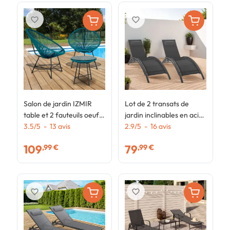
favorite_border
favorite_border
Salon de jardin IZMIR
Lot de 2 transats de
L
table et 2 fauteuils oeuf
jardin inclinables en acier
j
cordage bleu canard
3.5
/
5
-
13
avis
HAVANE gris anthracite
2.9
/
5
-
16
avis
a
3
et toile grise avec coussin
t
109
79
,99 €
,99 €
9
favorite_border
favorite_border