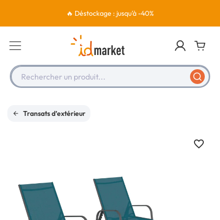
🔥 Déstockage : jusqu'à -40%
Rechercher un produit...
Transats d’extérieur
favorite_border