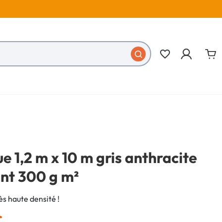
favorite_border
ue 1,2 m x 10 m gris anthracite
ant 300 g m²
 haute densité !
€