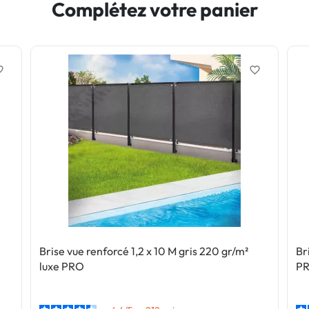
Complétez votre panier
border
favorite_border
Brise vue renforcé 1,2 x 10 M gris 220 gr/m²
Br
luxe PRO
P