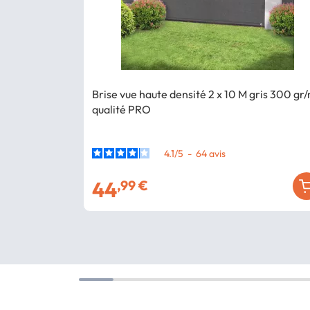
Brise vue haute densité 2 x 10 M gris 300 gr
qualité PRO
4.1
/
5
-
64
avis
44
,99 €