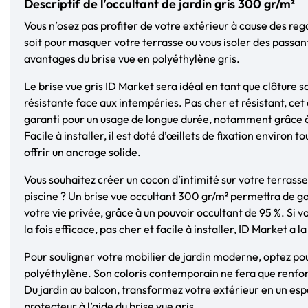
Descriptif de l’occultant de jardin gris 300 gr/m²
Vous n’osez pas profiter de votre extérieur à cause des reg
soit pour masquer votre terrasse ou vous isoler des passant
avantages du brise vue en polyéthylène gris.
Le brise vue gris ID Market sera idéal en tant que clôture 
résistante face aux intempéries. Pas cher et résistant, cet 
garanti pour un usage de longue durée, notamment grâce à
Facile à installer, il est doté d’œillets de fixation environ to
offrir un ancrage solide.
Vous souhaitez créer un cocon d’intimité sur votre terrasse
piscine ? Un brise vue occultant 300 gr/m² permettra de ga
votre vie privée, grâce à un pouvoir occultant de 95 %. Si 
la fois efficace, pas cher et facile à installer, ID Market a la
Pour souligner votre mobilier de jardin moderne, optez pou
polyéthylène. Son coloris contemporain ne fera que renfor
Du jardin au balcon, transformez votre extérieur en un esp
protecteur à l’aide du brise vue gris.