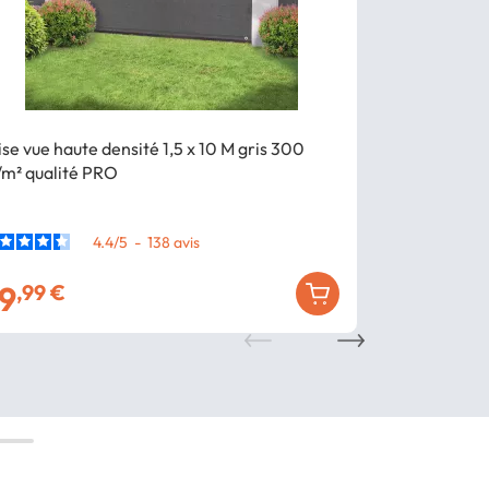
ise vue haute densité 1,5 x 10 M gris 300
Brise vue hau
/m² qualité PRO
qualité PRO
4.4
/
5
-
138
avis
9
19
,99 €
,99 €