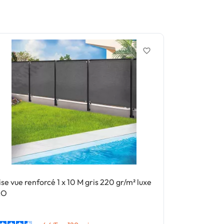
favorite_border
ise vue renforcé 1 x 10 M gris 220 gr/m² luxe
Brise vue hau
RO
qualité PRO