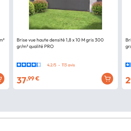
/m²
Brise vue haute densité 1,8 x 10 M gris 300
Br
gr/m² qualité PRO
gr
4.2
/
5
-
113
avis
37
2
,99 €