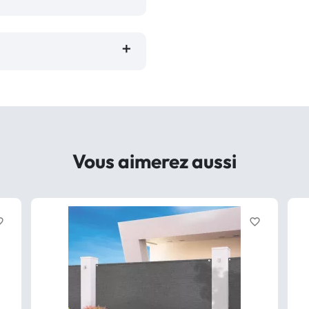
Vous aimerez aussi
border
favorite_border