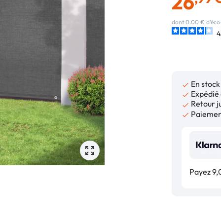
26
dont 0.00 € d'éco
4
En stock

Expédié 

Retour ju

Paiement

Payez 9,0