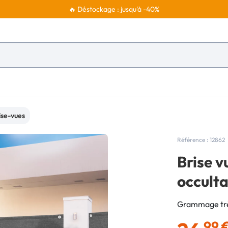
🔥 Déstockage : jusqu'à -40%
ise-vues
Référence : 12862
Brise v
occult
Grammage très
,99 