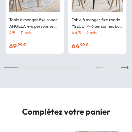
Table à manger fixe ronde
Table à manger fixe ronde
ANGELA 4-6 personnes
YSEULT 4-6 personnes bois
blanc pieds bois 110 cm
4
/
5
-
11
avis
et noir design industriel 110
4.4
/
5
-
9
avis
cm
69
64
,99 €
,99 €
Complétez votre panier