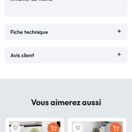
Fiche technique
Avis client
Vous aimerez aussi
favorite_border
favorite_border