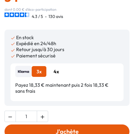
dont 0.00 € d'éco-participation
4.3
/
5
-
130
avis
En stock

Expédié en 24/48h

Retour jusqu'à 30 jours

Paiement sécurisé

3x
4x
Payez 18,33 € maintenant puis 2 fois 18,33 €
sans frais


J'achète