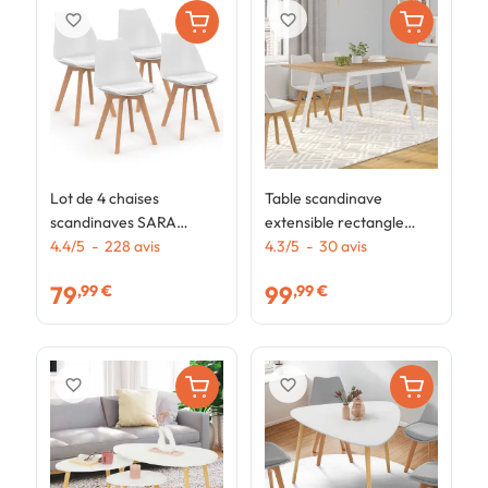
favorite_border
favorite_border
Lot de 4 chaises
Table scandinave
T
scandinaves SARA
extensible rectangle
e
blanches pour salle à
4.4
/
5
-
228
avis
INGA 4-8 personnes
4.3
/
5
-
30
avis
I
4
manger
plateau bois pieds blancs
b
79
99
,99 €
,99 €
110-150 cm
favorite_border
favorite_border