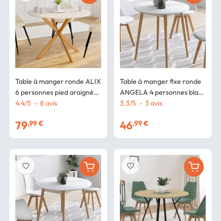
Table à manger ronde ALIX
Table à manger fixe ronde
6 personnes pied araignée
ANGELA 4 personnes blanc
bois plateau blanc GISELE
4.4
/
5
-
8
avis
pieds bois 80 cm
3.3
/
5
-
3
avis
110 cm
79
46
,99 €
,99 €
favorite_border
favorite_border