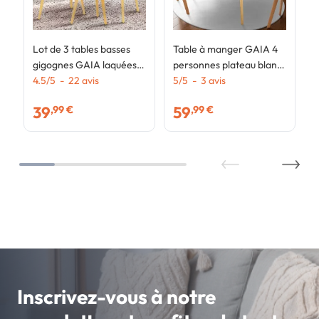
Lot de 3 tables basses
Table à manger GAIA 4
gigognes GAIA laquées
personnes plateau blanc
blanc scandinave
4.5
/
5
-
22
avis
pieds bois 110 cm
5
/
5
-
3
avis
39
59
,99 €
,99 €
Inscrivez-vous à notre