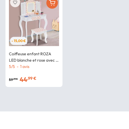
favorite_border
- 15,00 €
Coiffeuse enfant ROZA
LED blanche et rose avec 3
miroirs et tabouret
5
/
5
-
1
avis
44
,99 €
59
,99 €