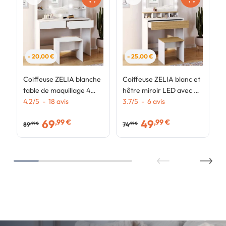
- 20,00 €
- 25,00 €
Coiffeuse ZELIA blanche
Coiffeuse ZELIA blanc et
table de maquillage 4
hêtre miroir LED avec 4
étagères, miroir LED et
4.2
/
5
-
18
avis
niches, 1 tiroir et
3.7
/
5
-
6
avis
tabouret
tabouret
69
49
,99 €
,99 €
89
74
,99 €
,99 €