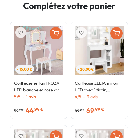
Complétez votre panier
favorite_border
favorite_border
- 15,00 €
- 20,00 €
Coiffeuse enfant ROZA
Coiffeuse ZELIA miroir
C
LED blanche et rose avec
LED avec 1 tiroir,
m
3 miroirs et tabouret
5
/
5
-
1
avis
étagères, caisson de
4
/
5
-
9
avis
5
3
rangement et tabouret
r
44
69
,99 €
,99 €
r
59
89
1
,99 €
,99 €
favorite_border
favorite_border