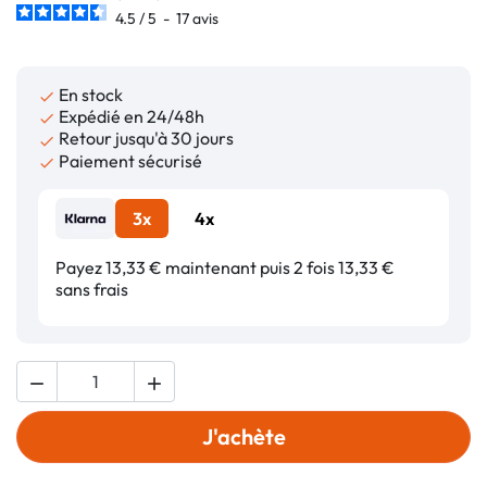
4.5
/
5
-
17
avis
En stock

Expédié en 24/48h

Retour jusqu'à 30 jours

Paiement sécurisé

3x
4x
Payez 13,33 € maintenant puis 2 fois 13,33 €
sans frais


J'achète