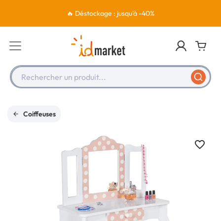
🔥 Déstockage : jusqu'à -40%
Rechercher un produit...
Coiffeuses
favorite_border