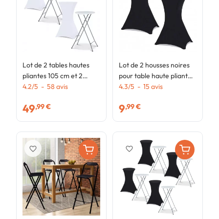
Lot de 2 tables hautes
Lot de 2 housses noires
L
pliantes 105 cm et 2
pour table haute pliante
p
housses blanches
4.2
/
5
-
58
avis
105 cm
4.3
/
5
-
15
avis
h
4
49
9
,99 €
,99 €
favorite_border
favorite_border