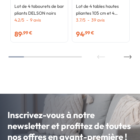
Lot de 4 tabourets de bar
Lot de 4 tables hautes
pliants DELSON noirs
pliantes 105 cm et 4
4.2
/
5
-
9
avis
housses noires
3.7
/
5
-
39
avis
89
94
,99 €
,99 €
Inscrivez-vous à notre
newsletter et profitez de toutes
nos offres en avant-première !