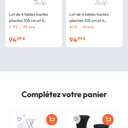
Lot de 4 tables hautes
Lot de 4 tables hautes
pliantes 105 cm et 4
pliantes 105 cm et 4
housses noires
3.7
/
5
-
39
avis
housses blanches
4.1
/
5
-
41
avis
94
94
,99 €
,99 €
Complétez votre panier
favorite_border
favorite_border