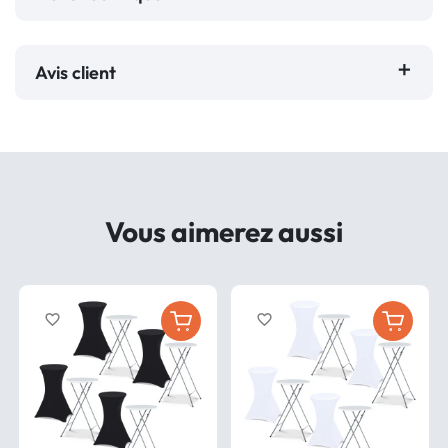
Avis client
Vous aimerez aussi
favorite_border
favorite_border