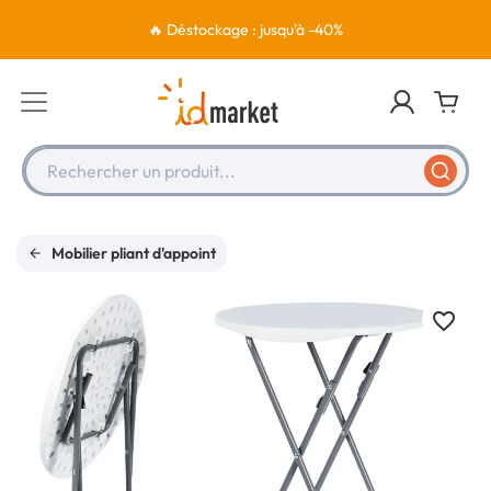
🔥 Déstockage : jusqu'à -40%
Rechercher un produit...
Mobilier pliant d'appoint
favorite_border