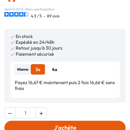
dont 0.00 € d'éco-participation
4.3
/
5
-
89
avis
En stock

Expédié en 24/48h

Retour jusqu'à 30 jours

Paiement sécurisé

3x
4x
Payez 16,67 € maintenant puis 2 fois 16,66 € sans
frais


J'achète