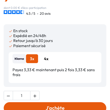
dont 0.00 € d'éco-participation
4.5
/
5
-
20
avis
En stock

Expédié en 24/48h

Retour jusqu'à 30 jours

Paiement sécurisé

3x
4x
Payez 3,33 € maintenant puis 2 fois 3,33 € sans
frais


J'achète