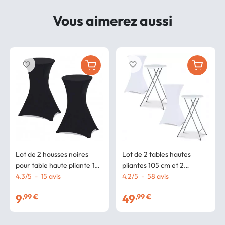
Vous aimerez aussi
favorite_border
favorite_border
Lot de 2 housses noires
Lot de 2 tables hautes
pour table haute pliante 105
pliantes 105 cm et 2
cm
4.3
/
5
-
15
avis
housses blanches
4.2
/
5
-
58
avis
9
49
,99 €
,99 €