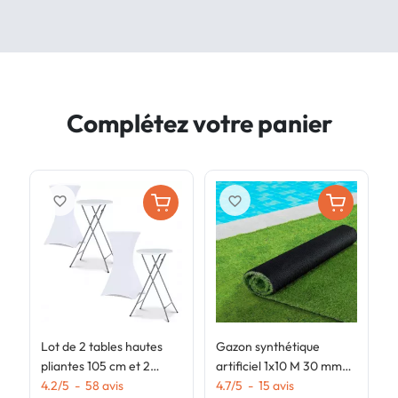
Complétez votre panier
favorite_border
favorite_border
Lot de 2 tables hautes
Gazon synthétique
G
pliantes 105 cm et 2
artificiel 1x10 M 30 mm
a
housses blanches
4.2
/
5
-
58
avis
d'épaisseur pour jardin et
4.7
/
5
-
15
avis
d
4