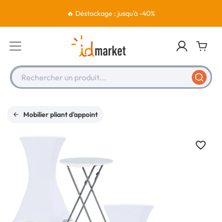
🔥 Déstockage : jusqu'à -40%
Rechercher un produit...
Mobilier pliant d'appoint
favorite_border