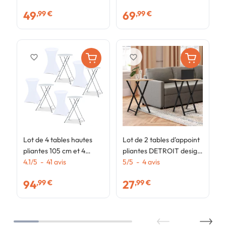
balcon
b
49
69
,99 €
,99 €
favorite_border
favorite_border
Lot de 4 tables hautes
Lot de 2 tables d'appoint
pliantes 105 cm et 4
pliantes DETROIT design
housses blanches
4.1
/
5
-
41
avis
industriel
5
/
5
-
4
avis
94
27
,99 €
,99 €