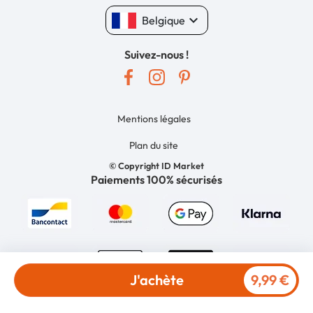
keyboard_arrow_down
Belgique
Suivez-nous !
Mentions légales
Plan du site
© Copyright ID Market
Paiements 100% sécurisés
J'achète
9,99 €