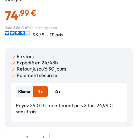
74
,99 €
dont 3.86 € d'éco-participation
3.9
/
5
-
111
avis
En stock

Expédié en 24/48h

Retour jusqu'à 30 jours

Paiement sécurisé

3x
4x
Payez 25,01 € maintenant puis 2 fois 24,99 €
sans frais