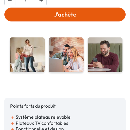


J'achète
Points forts du produit
Système plateau relevable
add
Plateaux TV confortables
add
Fonctionnelle et design
add