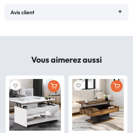
Avis client
Vous aimerez aussi
favorite_border
favorite_border