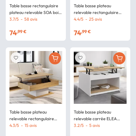
Table basse rectangulaire
Table basse plateau
plateau relevable SOA bois
relevable rectangulaire
blanc
3.7
/
5
-
58
avis
EDEN bois foncé effet vieilli
4.4
/
5
-
25
avis
et noir
74
74
,99 €
,99 €
favorite_border
favorite_border
Table basse plateau
Table basse plateau
relevable rectangulaire
relevable carrée ELEA
EDEN bois et blanc
4.3
/
5
-
15
avis
avec coffre bois blanc et
3.2
/
5
-
5
avis
façon hêtre