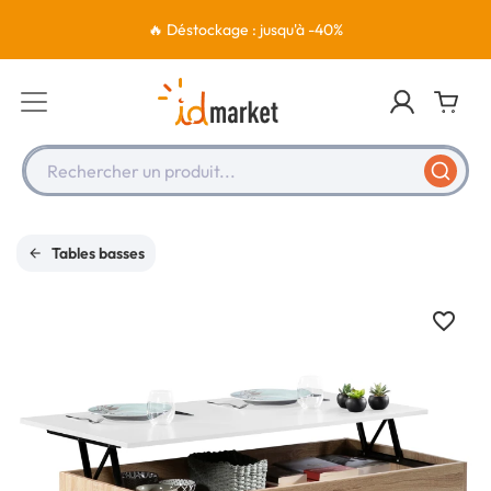
🔥 Déstockage : jusqu'à -40%
Rechercher un produit...
Tables basses
favorite_border