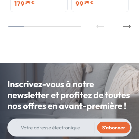
179
99
,99 €
,99 €
bois blanc et façon hêtre
Inscrivez-vous à notre
newsletter et profitez de toutes
nos offres en avant-première !