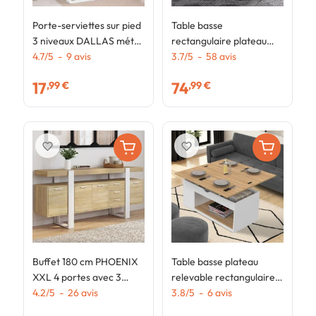
Porte-serviettes sur pied
Table basse
T
3 niveaux DALLAS métal
rectangulaire plateau
r
blanc design industriel
4.7
/
5
-
9
avis
relevable SOA bois blanc
3.7
/
5
-
58
avis
b
4
17
74
,99 €
,99 €
favorite_border
favorite_border
Buffet 180 cm PHOENIX
Table basse plateau
XXL 4 portes avec 3
relevable rectangulaire
tiroirs bois et blanc
4.2
/
5
-
26
avis
convertible en table à
3.8
/
5
-
6
avis
manger ELEA 100 cm