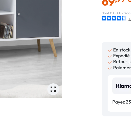
69
dont 0.00 € d'éco
4
En stock

Expédié 

Retour ju

Paiement

Payez 23,