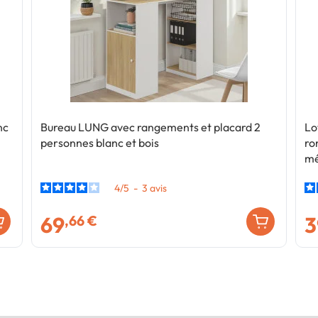
nc
Bureau LUNG avec rangements et placard 2
Lo
personnes blanc et bois
ro
mé
4
/
5
-
3
avis
69
3
,66 €