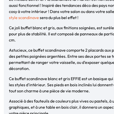
aussi fonctionnel ! Inspiré des tendances déco des pays nor
cosy à votre intérieur ! Dans votre salon ou dans votre sal
style scandinave
sera du plus bel effet !
Ce joli buffet blanc et gris, aux finitions soignées, est surél
pour plus de stabilité. Il est composé de panneaux de parti
cm.
Astucieux, ce buffet scandinave comporte 2 placards aux po
des petites poignées argentées. Entre ses deux portes se t
permettant de ranger votre vaisselle, ou d’exposer quelqu
décoration.
Ce buffet scandinave blanc et gris EFFIE est un basique qu
les styles d'intérieur. Ses pieds en bois inclinés lui donnen
tout son charme à une pièce de vie moderne.
Associé à des fauteuils de couleurs plus vives ou pastels, à
graphiques, et à une table en bois clair, il donnera un aspec
votre pièce principale.