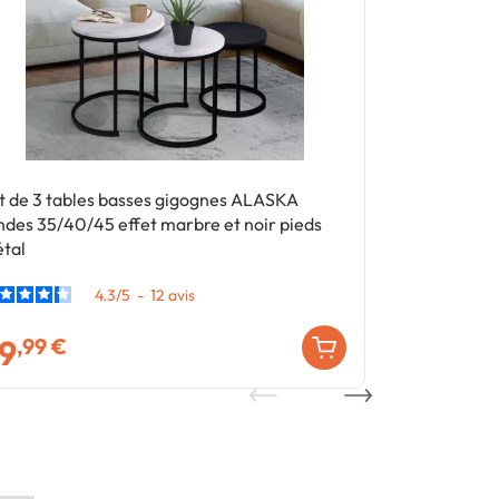
t de 3 tables basses gigognes ALASKA
Buffet bas sc
ndes 35/40/45 effet marbre et noir pieds
bois blanc et 
tal
4.3
/
5
-
12
avis
9
69
,99 €
,99 €