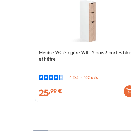
Meuble WC étagère WILLY bois 3 portes bla
et hêtre
4.2
/
5
-
162
avis
25
,99 €