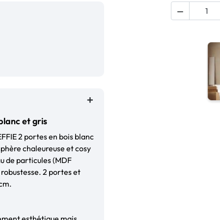

lanc et gris
EFFIE 2 portes en bois blanc
osphère chaleureuse et cosy
au de particules (MDF
t robustesse. 2 portes et
0cm.
lement esthétique mais