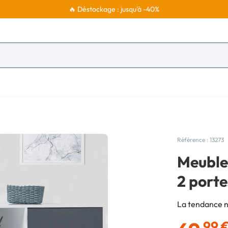
🔥 Déstockage : jusqu'à -40%
Référence : 13273
Meuble 
2 porte
La tendance no
,99 