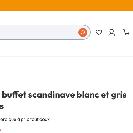
favorite_border
buffet scandinave blanc et gris
s
rdique à prix tout doux !
€