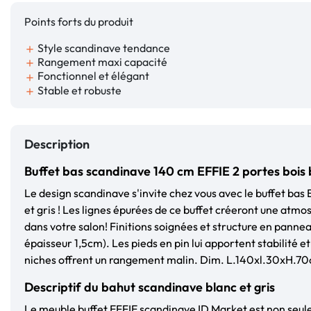
Points forts du produit
Style scandinave tendance
add
Rangement maxi capacité
add
Fonctionnel et élégant
add
Stable et robuste
add
Description
Buffet bas scandinave 140 cm EFFIE 2 portes bois b
Le design scandinave s'invite chez vous avec le buffet bas 
et gris ! Les lignes épurées de ce buffet créeront une atm
dans votre salon! Finitions soignées et structure en panne
épaisseur 1,5cm). Les pieds en pin lui apportent stabilité e
niches offrent un rangement malin. Dim. L.140xl.30xH.7
Descriptif du bahut scandinave blanc et gris
Le meuble buffet EFFIE scandinave ID Market est non seu