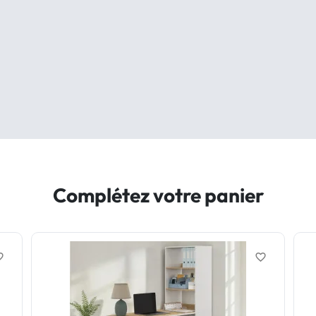
Complétez votre panier
border
favorite_border