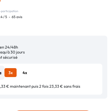
-participation
.4
/
5
-
65
avis
en 24/48h
squ'à 30 jours
 sécurisé
3x
4x
33 € maintenant puis 2 fois 23,33 € sans frais