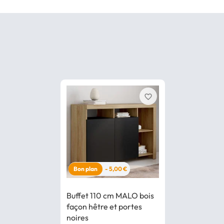
favorite_border
Bon plan
- 5,00 €
Buffet 110 cm MALO bois
façon hêtre et portes
noires