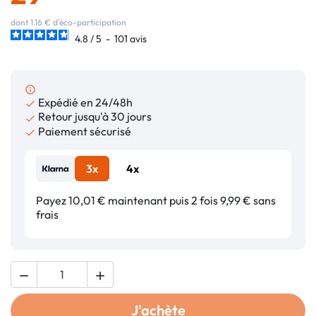
dont 1.16 € d'éco-participation
4.8
/
5
-
101
avis
info_outline
Expédié en 24/48h

Retour jusqu'à 30 jours

Paiement sécurisé

3x
4x
Payez 10,01 € maintenant puis 2 fois 9,99 € sans
frais


J'achète