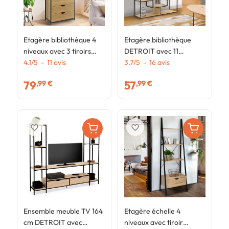
Etagère bibliothèque 4
Etagère bibliothèque
E
niveaux avec 3 tiroirs
DETROIT avec 11
a
DETROIT design
4.1
/
5
-
11
avis
compartiments design
3.7
/
5
-
16
avis
d
4
industriel 170 cm
industriel 143 cm
79
57
,99 €
,99 €
favorite_border
favorite_border
Ensemble meuble TV 164
Etagère échelle 4
cm DETROIT avec
niveaux avec tiroir