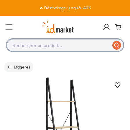
🔥 Déstockage : jusqu'à -40%
Rechercher un produit...
Etagères
favorite_border