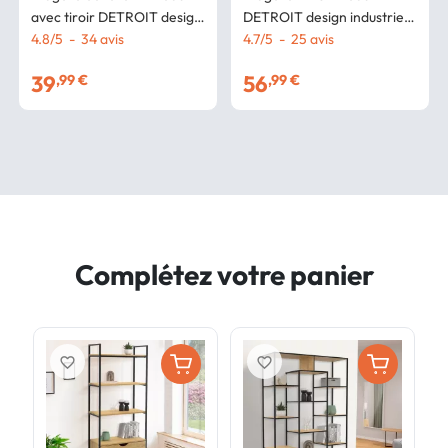
avec tiroir DETROIT design
DETROIT design industriel
industriel
4.8
/
5
-
34
avis
170 cm
4.7
/
5
-
25
avis
39
56
,99 €
,99 €
Complétez votre panier
favorite_border
favorite_border