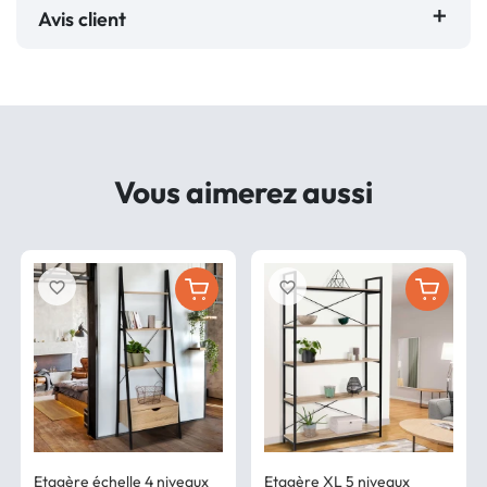
Avis client
Vous aimerez aussi
favorite_border
favorite_border
Etagère échelle 4 niveaux
Etagère XL 5 niveaux