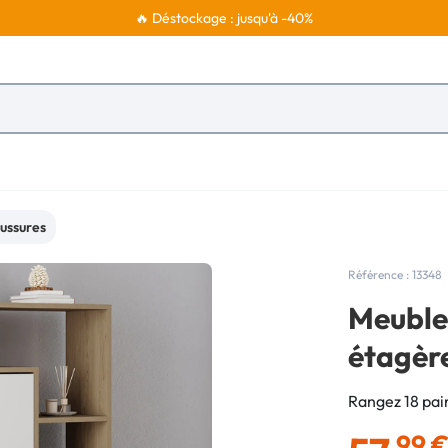
🔥 Déstockage : jusqu'à -40%
ussures
Référence : 13348
Meuble 
étagèr
Rangez 18 pair
,99 