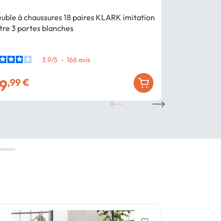
uble à chaussures 18 paires KLARK imitation
Meuble à cha
tre 3 portes blanches
béton 3 port
3.9
/
5
-
166
avis
9
39
,99 €
,99 €