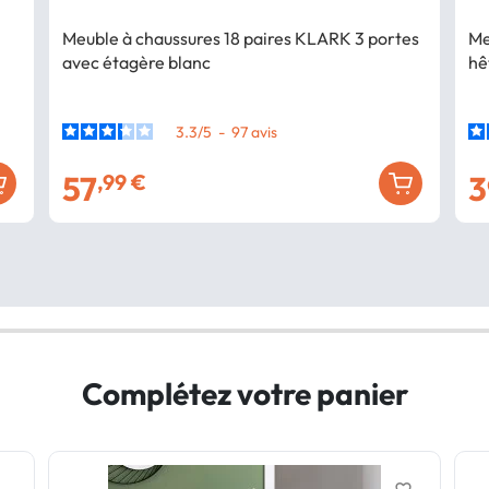
Meuble à chaussures 18 paires KLARK 3 portes
Me
avec étagère blanc
hê
3.3
/
5
-
97
avis
57
3
,99 €
Complétez votre panier