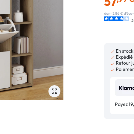
57
dont 3.86 € d'éco-
3
En stock

Expédié 

Retour ju

Paiement

Payez 19,