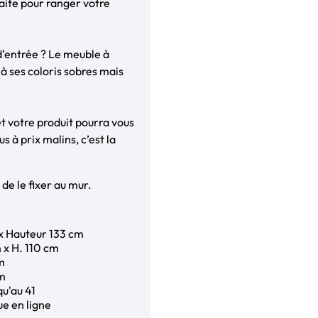
faite pour ranger votre
d’entrée ? Le meuble à
 à ses coloris sobres mais
t votre produit pourra vous
s à prix malins, c’est la
de le fixer au mur.
 x Hauteur 133 cm
 x H. 110 cm
cm
cm
qu'au 41
ue en ligne