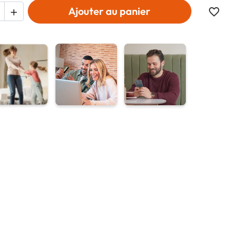
Ajouter au panier
favorite_border
