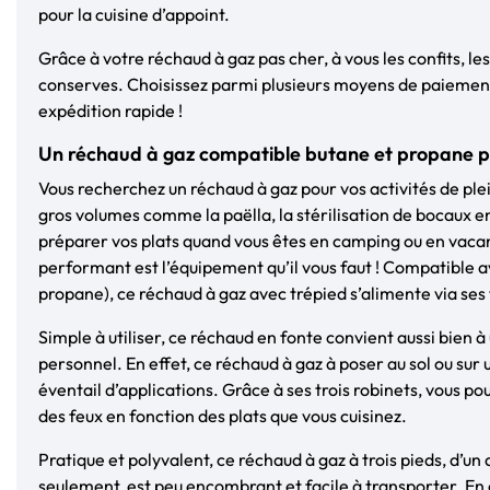
pour la cuisine d’appoint.
Grâce à votre réchaud à gaz pas cher, à vous les confits, les
conserves. Choisissez parmi plusieurs moyens de paiement 
expédition rapide !
Un réchaud à gaz compatible butane et propane po
Vous recherchez un réchaud à gaz pour vos activités de plei
gros volumes comme la paëlla, la stérilisation de bocaux 
préparer vos plats quand vous êtes en camping ou en vacan
performant est l’équipement qu’il vous faut ! Compatible a
propane), ce réchaud à gaz avec trépied s’alimente via ses t
Simple à utiliser, ce réchaud en fonte convient aussi bien 
personnel. En effet, ce réchaud à gaz à poser au sol ou sur
éventail d’applications. Grâce à ses trois robinets, vous p
des feux en fonction des plats que vous cuisinez.
Pratique et polyvalent, ce réchaud à gaz à trois pieds, d’u
seulement, est peu encombrant et facile à transporter. E