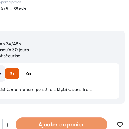
-participation
.4
/
5
-
38
avis
en 24/48h
squ'à 30 jours
 sécurisé
3x
4x
33 € maintenant puis 2 fois 13,33 € sans frais
Ajouter au panier
favorite_border
