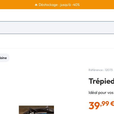
🔥 Déstockage : jusqu'à -40%
isine
Référence : 12073
Trépied
Idéal pour vos 
39
,99 