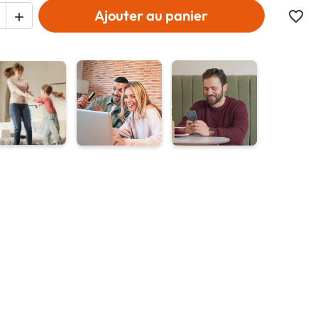
Ajouter au panier
favorite_border
