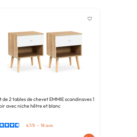
favorite_border
Bon plan
- 5
t de 2 tables de chevet EMMIE scandinaves 1
Lot de 2 tabl
roir avec niche hêtre et blanc
scandinaves 1 
hêtre
4.7
/
5
-
18
avis