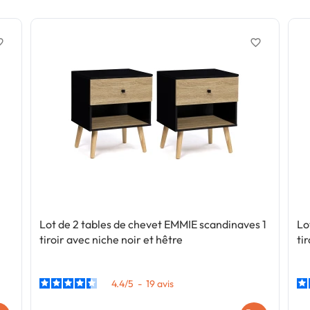
border
favorite_border
Lot de 2 tables de chevet EMMIE scandinaves 1
Lo
tiroir avec niche noir et hêtre
ti
4.4
/
5
-
19
avis