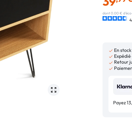
39
dont 0.00 € d'éco
4
En stock

Expédié 

Retour ju

Paiement

Payez 13,