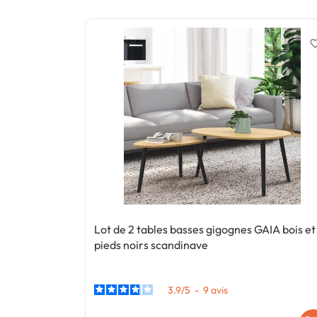
favorite_
Lot de 2 tables basses gigognes GAIA bois et
pieds noirs scandinave
3.9
/
5
-
9
avis