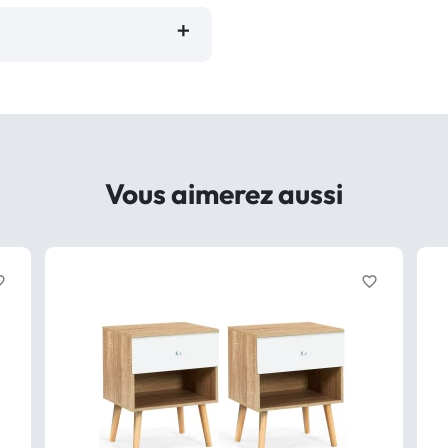
Vous aimerez aussi
border
favorite_border