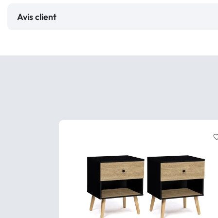
Avis client
favorite_