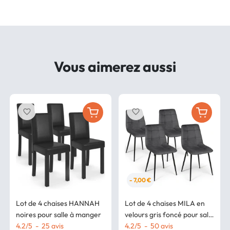
Vous aimerez aussi
favorite_border
favorite_border
- 7,00 €
Lot de 4 chaises HANNAH
Lot de 4 chaises MILA en
noires pour salle à manger
velours gris foncé pour salle
4.2
/
5
-
25
avis
à manger
4.2
/
5
-
50
avis