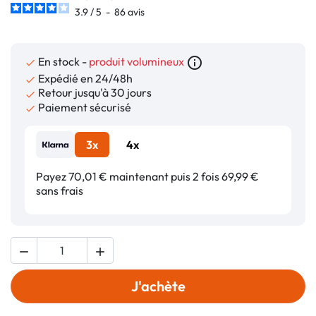
3.9
/
5
-
86
avis
En stock -
produit volumineux
info_outline

Expédié en 24/48h

Retour jusqu'à 30 jours

Paiement sécurisé

3x
4x
Payez 70,01 € maintenant puis 2 fois 69,99 €
sans frais


J'achète