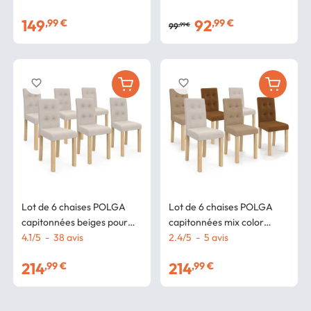
149
92
,99 €
,99 €
99
,99 €
favorite_border
favorite_border
Lot de 6 chaises POLGA
Lot de 6 chaises POLGA
capitonnées beiges pour
capitonnées mix color
salle à manger
4.1
/
5
-
38
avis
taupe, beige et marron
2.4
/
5
-
5
avis
214
214
,99 €
,99 €