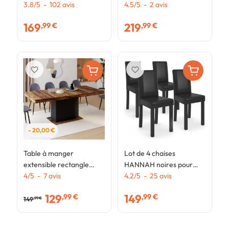
PHOENIX 6-12
3.8
/
5
-
102
avis
tête de lit et sommier 140
4.5
/
5
-
2
avis
4
personnes bois et noir
x 190 cm PVC blanc
169
219
,99 €
,99 €
200-300 cm
favorite_border
favorite_border
- 20,00 €
Table à manger
Lot de 4 chaises
extensible rectangle
HANNAH noires pour
EDEN 6-10 personnes
4
/
5
-
7
avis
salle à manger
4.2
/
5
-
25
avis
plateau HAWKINS bois
129
149
,99 €
,99 €
foncé et noir 160-200cm
149
,99 €