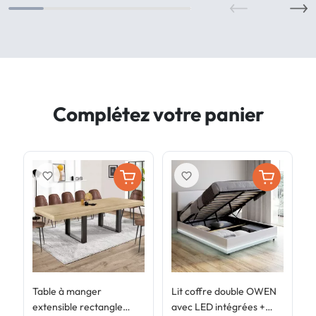
Complétez votre panier
favorite_border
favorite_border
Table à manger
Lit coffre double OWEN
L
extensible rectangle
avec LED intégrées +
v