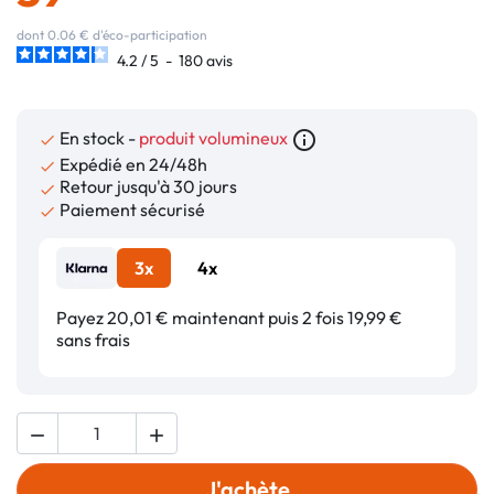
dont 0.06 € d'éco-participation
4.2
/
5
-
180
avis
En stock -
produit volumineux
info_outline

Expédié en 24/48h

Retour jusqu'à 30 jours

Paiement sécurisé

3x
4x
Payez 20,01 € maintenant puis 2 fois 19,99 €
sans frais


J'achète