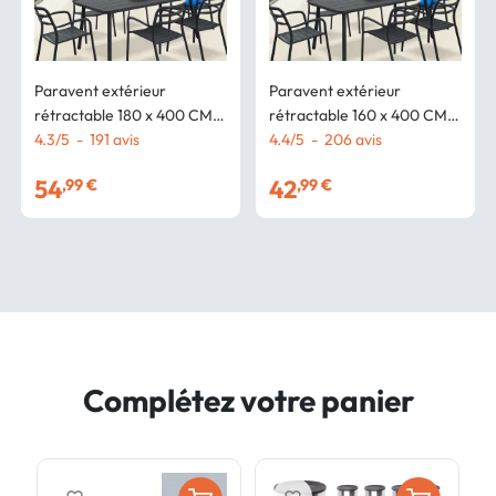
Paravent extérieur
Paravent extérieur
rétractable 180 x 400 CM
rétractable 160 x 400 CM
gris anthracite store latéral
4.3
/
5
-
191
avis
gris anthracite store latéral
4.4
/
5
-
206
avis
54
42
,99 €
,99 €
Complétez votre panier