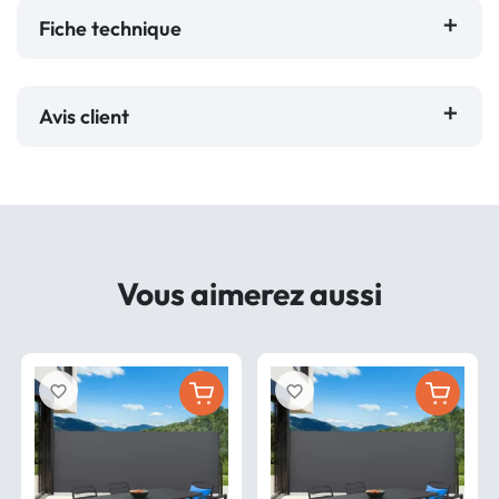
Fiche technique
Avis client
Vous aimerez aussi
favorite_border
favorite_border