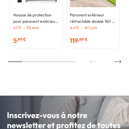
Housse de protection
Paravent extérieur
pour paravent extérieur
rétractable double 160 x
H.200 CM
4.1
/
5
-
35
avis
800 CM gris anthracite
4.4
/
5
-
60
avis
store latéral
5
119
,99 €
,99 €
Inscrivez-vous à notre
newsletter et profitez de toutes