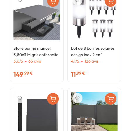
favorite_border
favorite_border
Store banne manuel
Lot de 8 bornes solaires
P
3,80x3 M gris anthracite
design inox 2 en 1
r
3.6
/
5
-
65
avis
4.1
/
5
-
126
avis
C
4
l
149
11
,99 €
,99 €
favorite_border
favorite_border