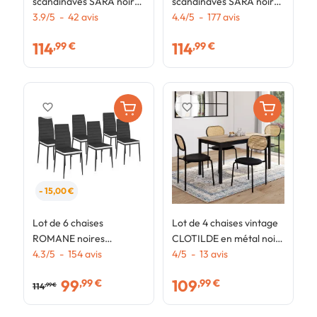
scandinaves SARA noires
scandinaves SARA noires
p
pieds foncés pour salle à
3.9
/
5
-
42
avis
pour salle à manger
4.4
/
5
-
177
avis
n
manger
114
114
,99 €
,99 €
favorite_border
favorite_border
- 15,00 €
Lot de 6 chaises
Lot de 4 chaises vintage
ROMANE noires
CLOTILDE en métal noir
bandeau blanc pour salle
4.3
/
5
-
154
avis
et dossier cannage pour
4
/
5
-
13
avis
à manger
salle à manger
99
109
,99 €
,99 €
114
,99 €