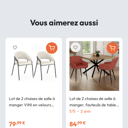
Vous aimerez aussi
favorite_border
favorite_border
Lot de 2 chaises de salle à
Lot de 2 chaises de salle à
manger VINI en velours
manger, fauteuils de table
côtelé beige dossier
JANY en velours côtelé
5
/
5
-
2
avis
arrondi et pieds métal noir
terracotta
79
84
,99 €
,99 €