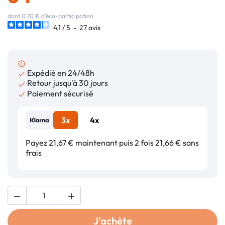
dont 0.70 € d'éco-participation
4.1
/
5
-
27
avis
info_outline
Expédié en 24/48h

Retour jusqu'à 30 jours

Paiement sécurisé

3x
4x
Payez 21,67 € maintenant puis 2 fois 21,66 € sans
frais


J'achète