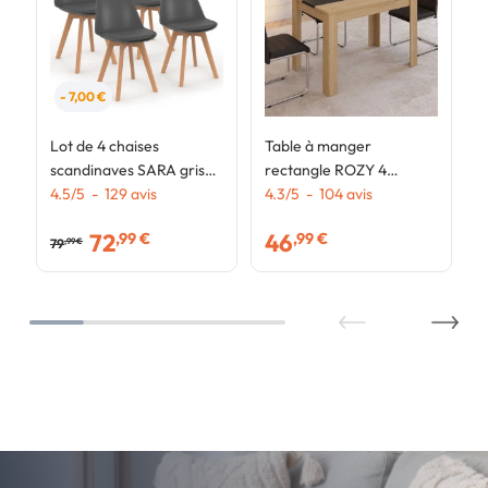
- 7,00 €
Lot de 4 chaises
Table à manger
scandinaves SARA gris
rectangle ROZY 4
foncé pour salle à
4.5
/
5
-
129
avis
personnes façon hêtre
4.3
/
5
-
104
avis
manger
et noire 110 cm
72
46
,99 €
,99 €
79
,99 €