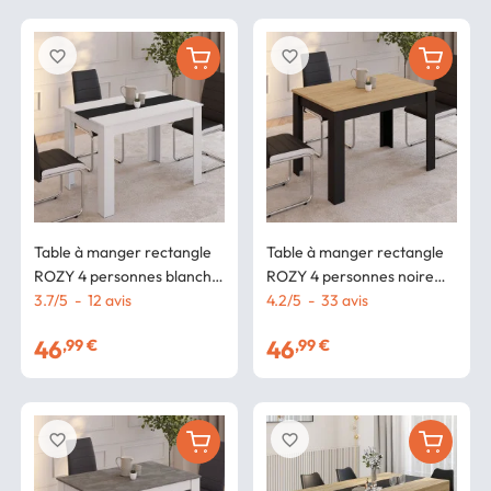
favorite_border
favorite_border
Table à manger rectangle
Table à manger rectangle
ROZY 4 personnes blanche
ROZY 4 personnes noire
et noire 110 cm
3.7
/
5
-
12
avis
plateau façon hêtre 110 cm
4.2
/
5
-
33
avis
46
46
,99 €
,99 €
favorite_border
favorite_border