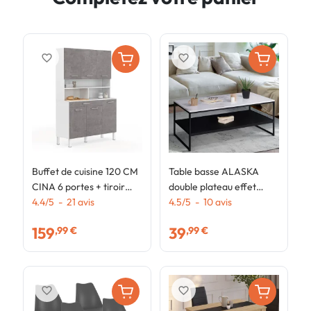
favorite_border
favorite_border
Buffet de cuisine 120 CM
Table basse ALASKA
E
CINA 6 portes + tiroir
double plateau effet
m
blanc et effet béton
4.4
/
5
-
21
avis
marbre et noir pieds
4.5
/
5
-
10
avis
4
4
métal
e
159
39
,99 €
,99 €
favorite_border
favorite_border