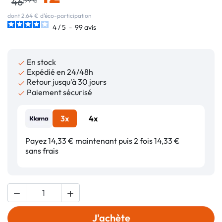
46
dont 2.64 € d'éco-participation
4
/
5
-
99
avis
En stock

Expédié en 24/48h

Retour jusqu'à 30 jours

Paiement sécurisé

3x
4x
Payez 14,33 € maintenant puis 2 fois 14,33 €
sans frais


J'achète