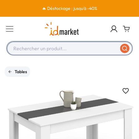
🔥 Déstockage : jusqu'à -40%
Rechercher un produit...
Tables
favorite_border