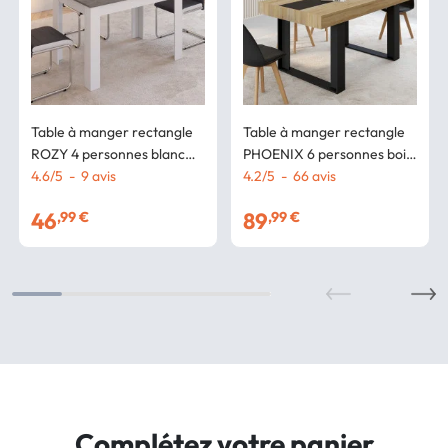
Table à manger rectangle
Table à manger rectangle
ROZY 4 personnes blanc
PHOENIX 6 personnes bois
plateau effet béton 110 cm
4.6
/
5
-
9
avis
et noir bande centrale
4.2
/
5
-
66
avis
noire 160 cm
46
89
,99 €
,99 €
Complétez votre panier