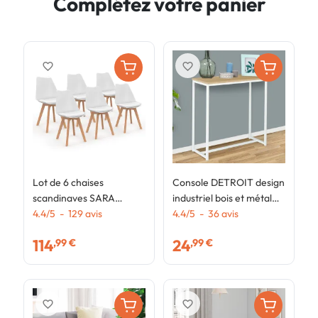
Complétez votre panier
favorite_border
favorite_border
Lot de 6 chaises
Console DETROIT design
T
scandinaves SARA
industriel bois et métal
e
blanches pour salle à
4.4
/
5
-
129
avis
blanc
4.4
/
5
-
36
avis
I
4
manger
p
114
24
,99 €
,99 €
1
favorite_border
favorite_border