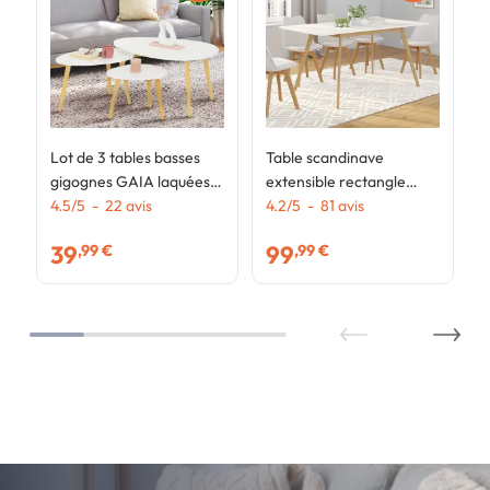
Lot de 3 tables basses
Table scandinave
gigognes GAIA laquées
extensible rectangle
blanc scandinave
4.5
/
5
-
22
avis
INGA 4-8 personnes
4.2
/
5
-
81
avis
blanche 110-150 cm
39
99
,99 €
,99 €