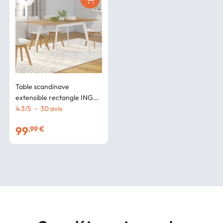
Table scandinave
extensible rectangle INGA
4-8 personnes plateau bois
4.3
/
5
-
30
avis
pieds blancs 110-150 cm
99
,99 €