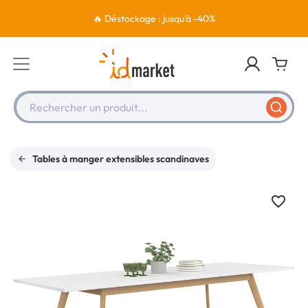
🔥 Déstockage : jusqu'à -40%
Rechercher un produit...
Tables à manger extensibles scandinaves
favorite_border