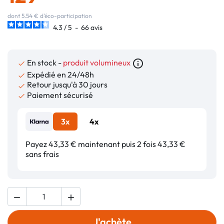
dont 5.54 € d'éco-participation
4.3
/
5
-
66
avis
En stock -
produit volumineux
info_outline

Expédié en 24/48h

Retour jusqu'à 30 jours

Paiement sécurisé

3x
4x
Payez 43,33 € maintenant puis 2 fois 43,33 €
sans frais


J'achète