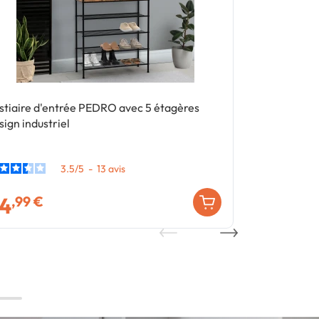
stiaire d'entrée PEDRO avec 5 étagères
Vestiaire d'e
sign industriel
en tissu desig
3.5
/
5
-
13
avis
4
42
,99 €
,99 €