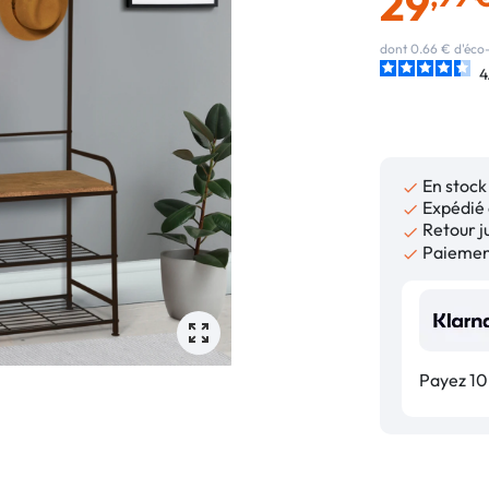
29
dont 0.66 € d'éco-
4
En stock

Expédié 

Retour ju

Paiement

Payez 10,