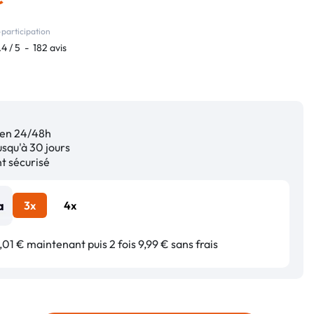
participation
.4
/
5
-
182
avis
en 24/48h
squ'à 30 jours
 sécurisé
3x
4x
01 € maintenant puis 2 fois 9,99 € sans frais