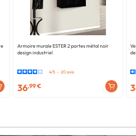
te
Armoire murale ESTER 2 portes métal noir
Ve
design industriel
de
4
/
5
-
20
avis
36
3
,99 €