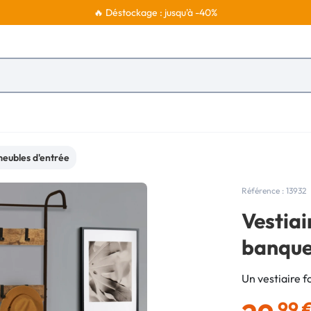
🔥 Déstockage : jusqu'à -40%
meubles d'entrée
Référence : 13932
Vestiai
banque
Un vestiaire f
,99 