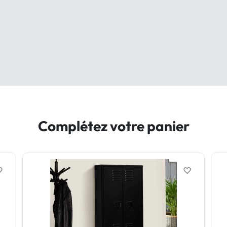
Complétez votre panier
border
favorite_border