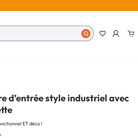
favorite_border
re d’entrée style industriel avec
tte
onctionnel ET déco !
€