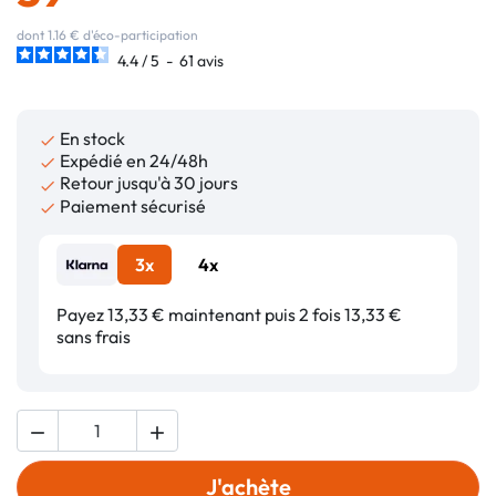
dont 1.16 € d'éco-participation
4.4
/
5
-
61
avis
En stock

Expédié en 24/48h

Retour jusqu'à 30 jours

Paiement sécurisé

3x
4x
Payez 13,33 € maintenant puis 2 fois 13,33 €
sans frais


J'achète