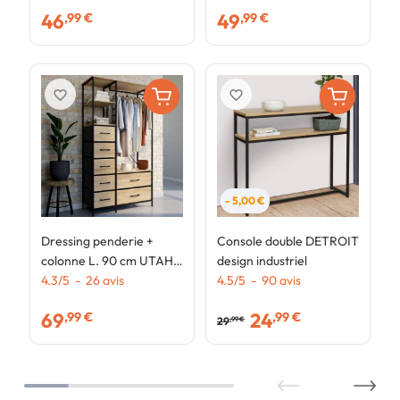
de rangement design
avec 4 tiroirs en tissu
46
49
,99 €
,99 €
industriel
favorite_border
favorite_border
- 5,00 €
Dressing penderie +
Console double DETROIT
colonne L. 90 cm UTAH
design industriel
avec 1 étagère et 7 bacs
4.3
/
5
-
26
avis
4.5
/
5
-
90
avis
en tissu bois et noir
69
24
,99 €
,99 €
29
,99 €