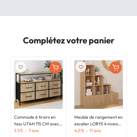
Complétez votre panier
favorite_border
favorite_border
Commode 6 tiroirs en
Meuble de rangement en
C
tissu UTAH 115 CM avec
escalier LORYS 4 niveaux
i
niche effet lattes meuble
3.1
/
5
-
7
avis
effet lattes JULIETTE
4.2
/
5
-
11
avis
4