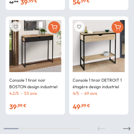
39
54
,99 €
,99 €
46
,99 €
favorite_border
favorite_border
Console 1 tiroir noir
Console 1 tiroir DETROIT 1
BOSTON design industriel
étagère design industriel
4.2
/
5
-
53
avis
4
/
5
-
69
avis
39
49
,99 €
,99 €