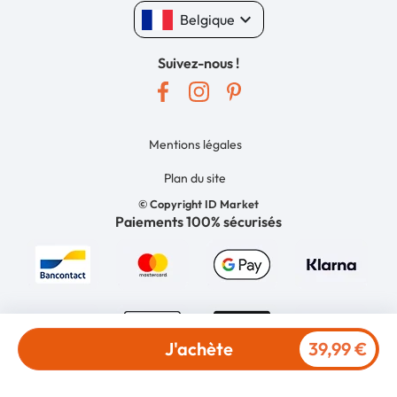
keyboard_arrow_down
Belgique
Suivez-nous !
Mentions légales
Plan du site
© Copyright ID Market
Paiements 100% sécurisés
J'achète
39,99 €