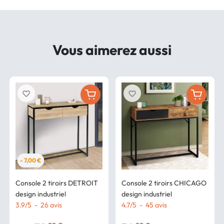
Vous aimerez aussi
favorite_border
favorite_border
- 7,00 €
Console 2 tiroirs DETROIT
Console 2 tiroirs CHICAGO
design industriel
design industriel
3.9
/
5
-
26
avis
4.7
/
5
-
45
avis