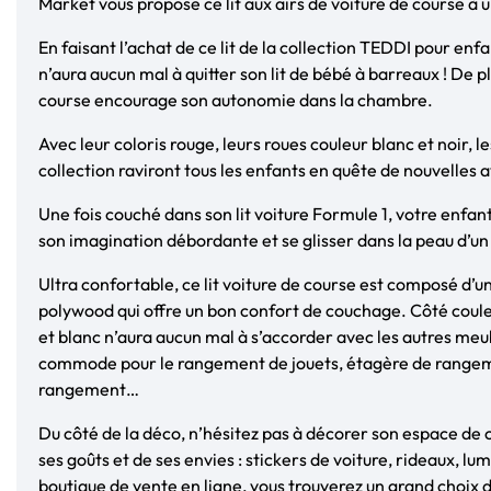
Market vous propose ce lit aux airs de voiture de course à 
En faisant l’achat de ce lit de la collection TEDDI pour enfa
n’aura aucun mal à quitter son lit de bébé à barreaux ! De pl
course encourage son autonomie dans la chambre.
Avec leur coloris rouge, leurs roues couleur blanc et noir, le
collection raviront tous les enfants en quête de nouvelles a
Une fois couché dans son lit voiture Formule 1, votre enfant
son imagination débordante et se glisser dans la peau d’un 
Ultra confortable, ce lit voiture de course est composé d’u
polywood qui offre un bon confort de couchage. Côté couleur
et blanc n’aura aucun mal à s’accorder avec les autres meu
commode pour le rangement de jouets, étagère de rangem
rangement…
Du côté de la déco, n’hésitez pas à décorer son espace de
ses goûts et de ses envies : stickers de voiture, rideaux, lu
boutique de vente en ligne, vous trouverez un grand choix d