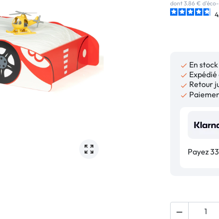
dont 3.86 € d'éco-
4
En stock

Expédié 

Retour ju

Paiement

Payez 33,
