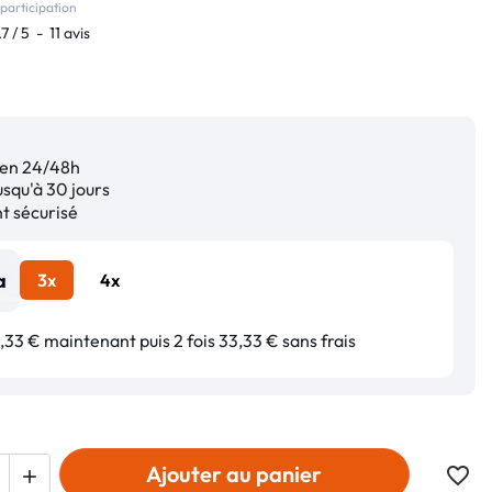
participation
.7
/
5
-
11
avis
en 24/48h
squ'à 30 jours
 sécurisé
3x
4x
33 € maintenant puis 2 fois 33,33 € sans frais
Ajouter au panier
favorite_border
