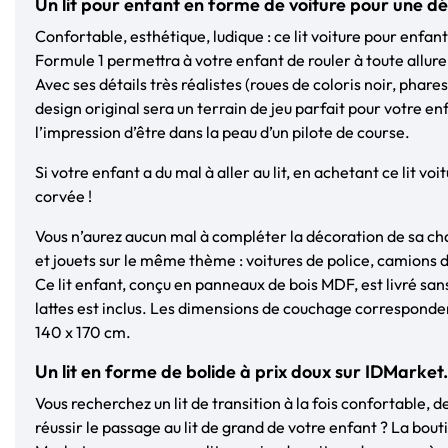
Un lit pour enfant en forme de voiture pour une déc
Confortable, esthétique, ludique : ce lit voiture pour enfant
Formule 1 permettra à votre enfant de rouler à toute allure
Avec ses détails très réalistes (roues de coloris noir, phares)
design original sera un terrain de jeu parfait pour votre en
l’impression d’être dans la peau d’un pilote de course.
Si votre enfant a du mal à aller au lit, en achetant ce lit vo
corvée !
Vous n’aurez aucun mal à compléter la décoration de sa ch
et jouets sur le même thème : voitures de police, camions 
Ce lit enfant, conçu en panneaux de bois MDF, est livré sa
lattes est inclus. Les dimensions de couchage corresponden
140 x 170 cm.
Un lit en forme de bolide à prix doux sur IDMarke
Vous recherchez un lit de transition à la fois confortable, de
réussir le passage au lit de grand de votre enfant ? La bout