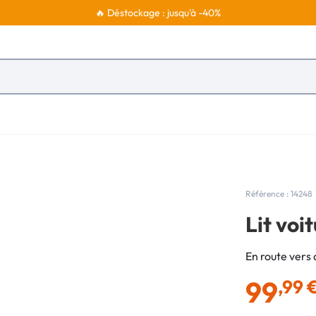
🔥 Déstockage : jusqu'à -40%
Référence : 14248
Lit voi
En route vers 
99
,99 