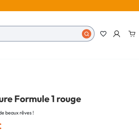
favorite_border
ture Formule 1 rouge
de beaux rêves !
€