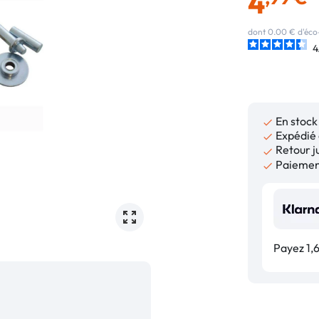
4
dont 0.00 € d'éco
4
En stock

Expédié 

Retour ju

Paiement

Payez 1,6