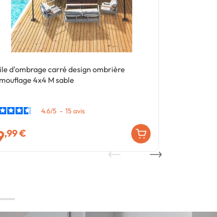
ile d'ombrage carré design ombrière
Lot de 2 ride
mouflage 4x4 M sable
panneaux mur
4.6
/
5
-
15
avis
9
29
,99 €
,99 €