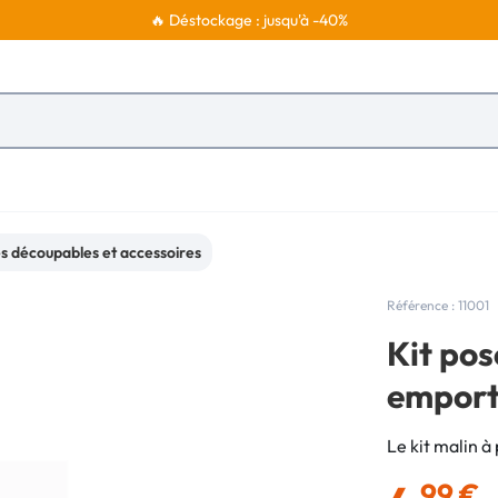
🔥 Déstockage : jusqu'à -40%
s découpables et accessoires
Référence : 11001
Kit pos
emport
Le kit malin à p
,99 €