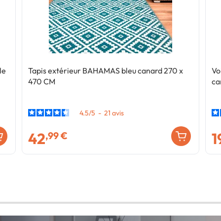
le
Tapis extérieur BAHAMAS bleu canard 270 x
Vo
470 CM
ca
4.5
/
5
-
21
avis
42
1
,99 €