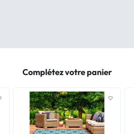
Complétez votre panier
border
favorite_border