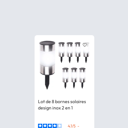
favorite_border
Lot de 8 bornes solaires
design inox 2 en 1
4.1
/
5
-