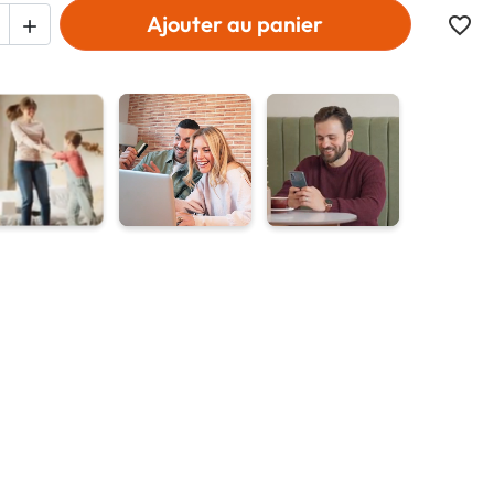
Ajouter au panier
favorite_border
