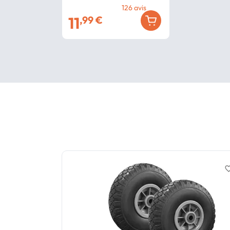
126
avis
11
,99 €
favorite_