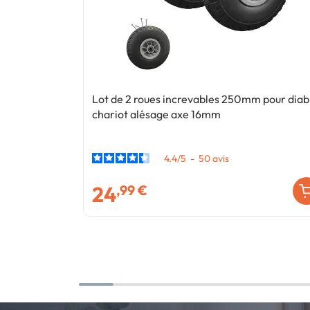
Lot de 2 roues increvables 250mm pour diab
chariot alésage axe 16mm
4.4
/
5
-
50
avis
24
,99 €