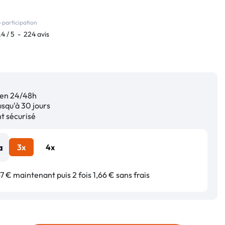
-participation
.4
/
5
-
224
avis
en 24/48h
squ'à 30 jours
 sécurisé
3x
4x
7 € maintenant puis 2 fois 1,66 € sans frais