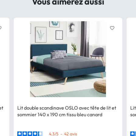
Vous aimerez aussi
border
favorite_border
et
Lit double scandinave OSLO avec tête de lit et
Li
sommier 140 x 190 cm tissu bleu canard
so
4.3
/
5
-
42
avis