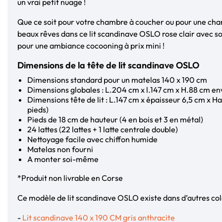
un vrai petit nuage !
Que ce soit pour votre chambre à coucher ou pour une cha
beaux rêves dans ce lit scandinave OSLO rose clair avec son
pour une ambiance cocooning à prix mini !
Dimensions de la tête de lit scandinave OSLO
Dimensions standard pour un matelas 140 x 190 cm
Dimensions globales : L.204 cm x l.147 cm x H.88 cm en
Dimensions tête de lit : L.147 cm x épaisseur 6,5 cm x H
pieds)
Pieds de 18 cm de hauteur (4 en bois et 3 en métal)
24 lattes (22 lattes + 1 latte centrale double)
Nettoyage facile avec chiffon humide
Matelas non fourni
A monter soi-même
*Produit non livrable en Corse
Ce modèle de lit scandinave OSLO existe dans d’autres colo
-
Lit scandinave 140 x 190 CM gris anthracite