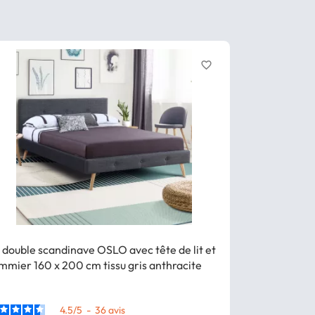
favorite_border
t double scandinave OSLO avec tête de lit et
Lit double sc
mmier 160 x 200 cm tissu gris anthracite
sommier 140 x
4.5
/
5
-
36
avis