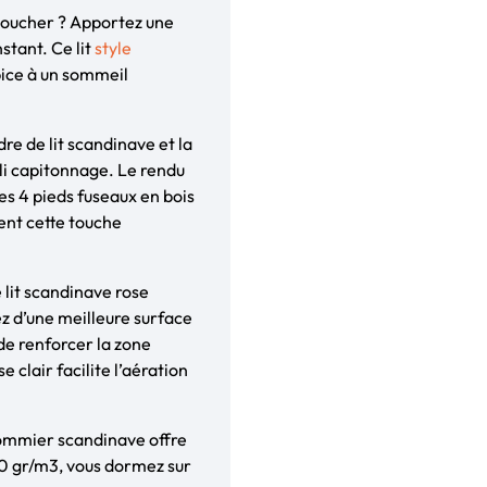
coucher ? Apportez une
stant. Ce lit
style
ice à un sommeil
re de lit scandinave et la
joli capitonnage. Le rendu
es 4 pieds fuseaux en bois
ent cette touche
 lit scandinave rose
z d’une meilleure surface
de renforcer la zone
 clair facilite l’aération
 sommier scandinave offre
40 gr/m3, vous dormez sur