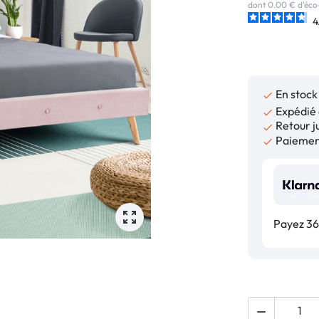
dont 0.00 € d'éco
4
En stock

Expédié 

Retour ju

Paiement

Payez 36,
