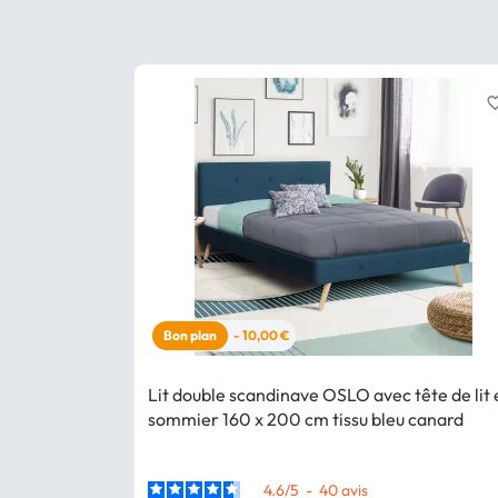
favorite_
Bon plan
- 10,00 €
Lit double scandinave OSLO avec tête de lit 
sommier 160 x 200 cm tissu bleu canard
4.6
/
5
-
40
avis