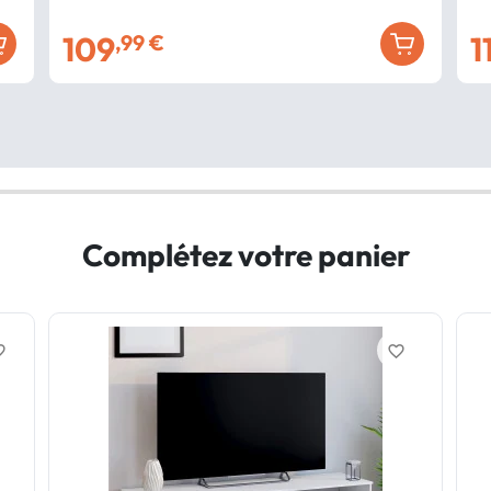
109
1
,99 €
Complétez votre panier
border
favorite_border