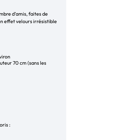
mbre d’amis, faites de
 effet velours irrésistible
viron
auteur 70 cm (sans les
ris :