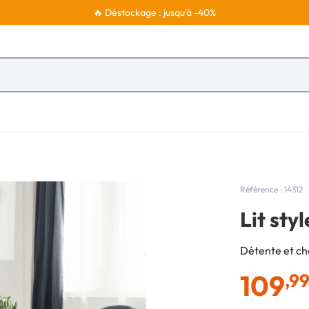
🔥 Déstockage : jusqu'à -40%
Référence : 14312
Lit sty
Détente et ch
109
,9