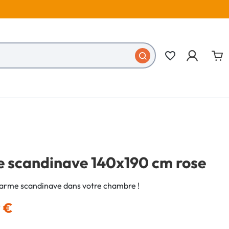
favorite_border
le scandinave 140x190 cm rose
arme scandinave dans votre chambre !
9 €