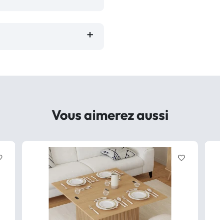
Vous aimerez aussi
border
favorite_border