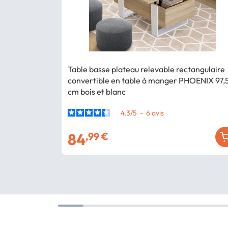
Table basse plateau relevable rectangulaire
convertible en table à manger PHOENIX 97,
cm bois et blanc
4.3
/
5
-
6
avis
84
,99 €