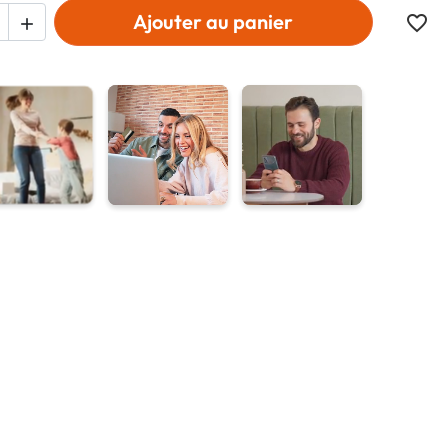
Ajouter au panier
favorite_border
