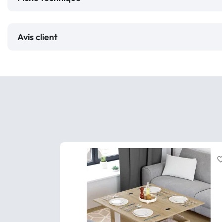
Avis client
favorite_