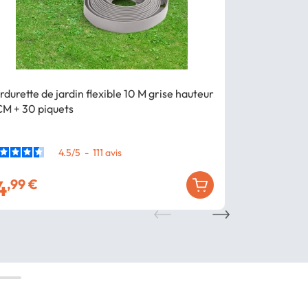
rdurette de jardin flexible 10 M grise hauteur
Table basse p
CM + 30 piquets
convertible 
cm design ind
4.5
/
5
-
111
avis
4
79
,99 €
,99 €