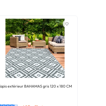
favorite_border
apis extérieur BAHAMAS gris 120 x 180 CM
Tapis extér