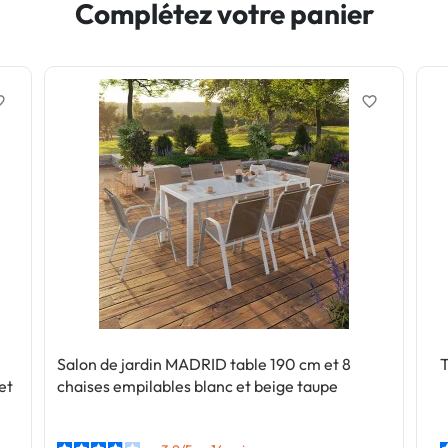
Complétez votre panier
border
favorite_border
Salon de jardin MADRID table 190 cm et 8
T
et
chaises empilables blanc et beige taupe