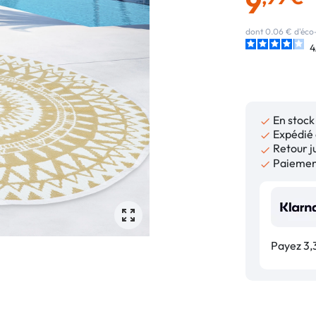
9
dont 0.06 € d'éco-
4
En stock

Expédié 

Retour ju

Paiement

Payez 3,3