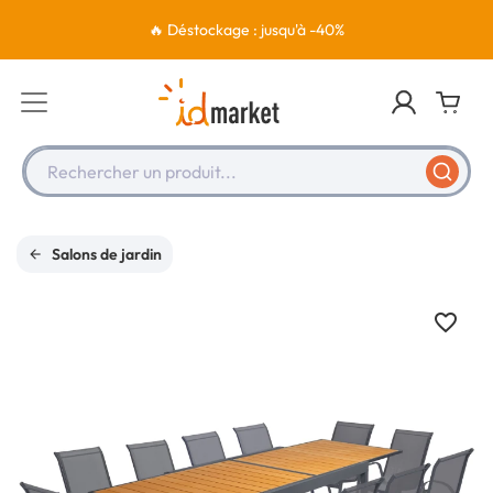
🔥 Déstockage : jusqu'à -40%
Rechercher un produit...
Salons de jardin
favorite_border