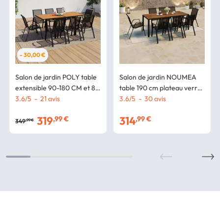
- 30,00 €
Salon de jardin POLY table
Salon de jardin NOUMEA
extensible 90-180 CM et 8
table 190 cm plateau verre
chaises bois et noir
3.6
/
5
-
21
avis
trempé effet bois et 8
3.6
/
5
-
30
avis
chaises empilables noir et
319
314
,99 €
,99 €
bois
349
,99 €