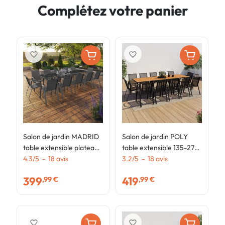
Complétez votre panier
favorite_border
favorite_border
Salon de jardin MADRID
Salon de jardin POLY
S
table extensible plateau
table extensible 135-270
t
gris 135-270 CM et 12
4.3
/
5
-
18
avis
CM et 12 chaises bois et
3.2
/
5
-
18
avis
C
3
chaises empilables gris
noir
g
399
419
,99 €
,99 €
anthracite
favorite_border
favorite_border