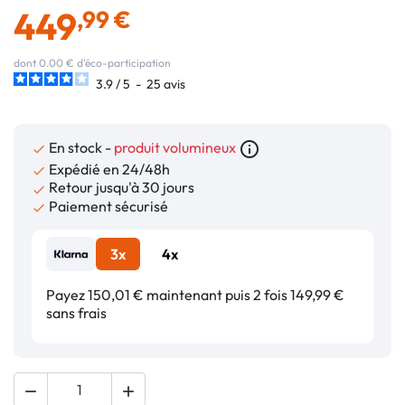
449
,99 €
dont 0.00 € d'éco-participation
3.9
/
5
-
25
avis
En stock -
produit volumineux
info_outline

Expédié en 24/48h

Retour jusqu'à 30 jours

Paiement sécurisé

3x
4x
Payez 150,01 € maintenant puis 2 fois 149,99 €
sans frais

