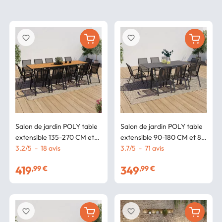
favorite_border
favorite_border
Salon de jardin POLY table
Salon de jardin POLY table
extensible 135-270 CM et
extensible 90-180 CM et 8
12 chaises bois et noir
3.2
/
5
-
18
avis
chaises gris foncé
3.7
/
5
-
71
avis
419
349
,99 €
,99 €
favorite_border
favorite_border