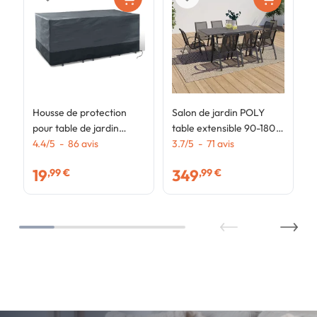
Housse de protection
Salon de jardin POLY
pour table de jardin
table extensible 90-180
rectangulaire 250 x 200
4.4
/
5
-
86
avis
CM et 8 chaises gris
3.7
/
5
-
71
avis
x 74 cm
foncé
19
349
,99 €
,99 €