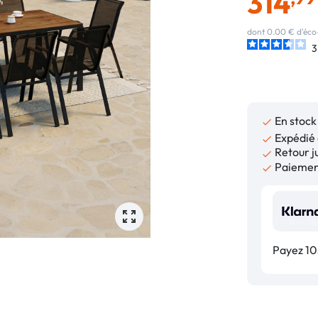
314
dont 0.00 € d'éco
3
En stock

Expédié 

Retour ju

Paiement

Payez 105