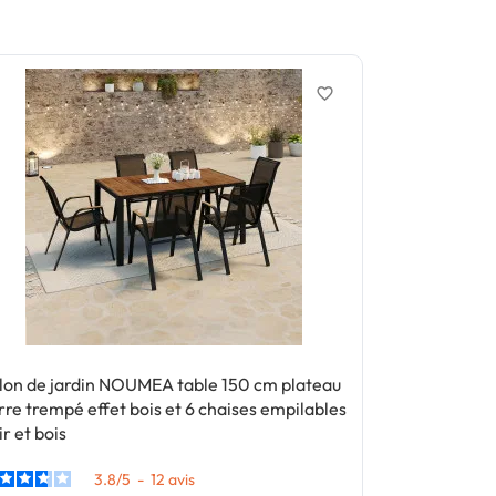
favorite_border
Bon plan
- 2
lon de jardin NOUMEA table 150 cm plateau
Salon de jar
rre trempé effet bois et 6 chaises empilables
verre trempé 
ir et bois
empilables no
3.8
/
5
-
12
avis