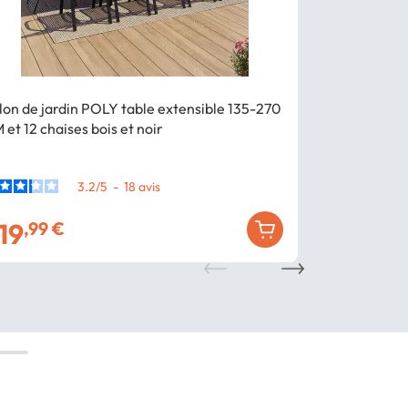
Bon plan
- 3
lon de jardin POLY table extensible 135-270
Salon de jar
 et 12 chaises bois et noir
CM et 8 chais
3.2
/
5
-
18
avis
19
31
,99 €
349
,99 €