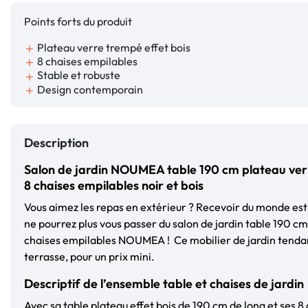
Points forts du produit
Plateau verre trempé effet bois
add
8 chaises empilables
add
Stable et robuste
add
Design contemporain
add
Description
Salon de jardin NOUMEA table 190 cm plateau verr
8 chaises empilables noir et bois
Vous aimez les repas en extérieur ? Recevoir du monde est
ne pourrez plus vous passer du salon de jardin table 190 cm 
chaises empilables NOUMEA ! Ce mobilier de jardin tendan
terrasse, pour un prix mini.
Descriptif de l’ensemble table et chaises de jardin
Avec sa table plateau effet bois de 190 cm de long et ses 8