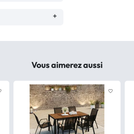
Vous aimerez aussi
border
favorite_border