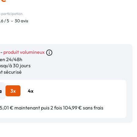
-participation
.6
/
5
-
30
avis
 -
produit volumineux
info_outline
en 24/48h
squ'à 30 jours
 sécurisé
3x
4x
,01 € maintenant puis 2 fois 104,99 € sans frais