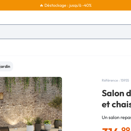
🔥 Déstockage : jusqu'à -40%
jardin
Référence : 15955
Salon d
et chai
Un salon repas
,99