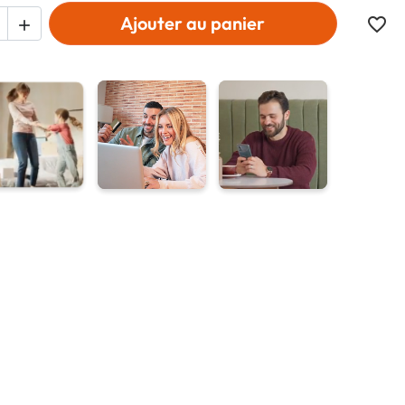
Ajouter au panier
favorite_border
