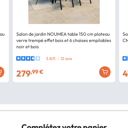
eau
Salon de jardin NOUMEA table 150 cm plateau
Sa
verre trempé effet bois et 6 chaises empilables
CM
noir et bois
3.8
/
5
-
12
avis
279
4
,99 €
Complétez votre panier