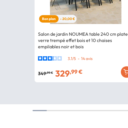
Bon plan
- 20,00 €
Salon de jardin NOUMEA table 240 cm plat
verre trempé effet bois et 10 chaises
empilables noir et bois
3.1
/
5
-
14
avis
329
,99 €
349
,99 €