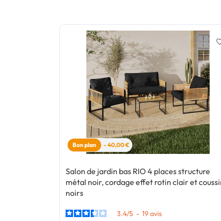
favorite_
Bon plan
- 40,00 €
Salon de jardin bas RIO 4 places structure
métal noir, cordage effet rotin clair et couss
noirs
3.4
/
5
-
19
avis