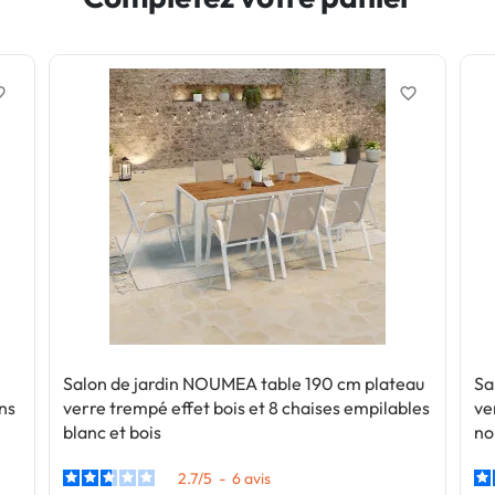
border
favorite_border
Salon de jardin NOUMEA table 190 cm plateau
Sa
ins
verre trempé effet bois et 8 chaises empilables
ve
blanc et bois
no
2.7
/
5
-
6
avis