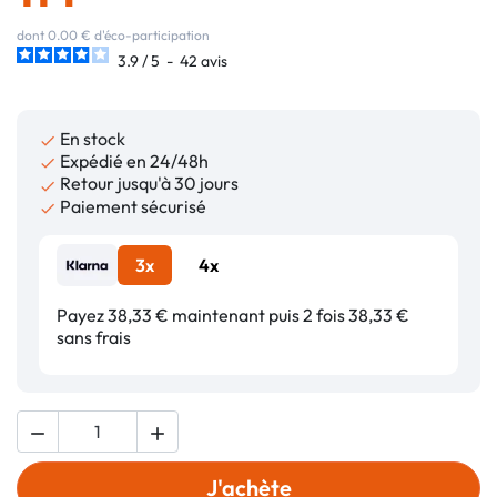
dont 0.00 € d'éco-participation
3.9
/
5
-
42
avis
En stock

Expédié en 24/48h

Retour jusqu'à 30 jours

Paiement sécurisé

3x
4x
Payez 38,33 € maintenant puis 2 fois 38,33 €
sans frais


J'achète