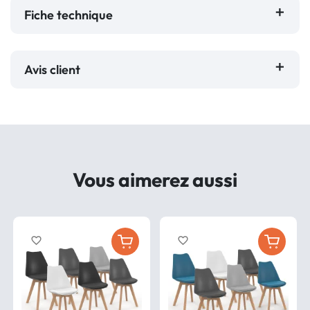
Fiche technique
Avis client
Vous aimerez aussi
favorite_border
favorite_border