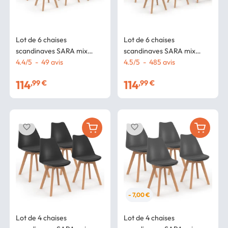
Lot de 6 chaises
Lot de 6 chaises
scandinaves SARA mix
scandinaves SARA mix
color gris clair, blanc, gris
4.4
/
5
-
49
avis
color blanc, gris clair, bleu
4.5
/
5
-
485
avis
foncé x2, noir x2
canard x2, gris foncé x2
114
114
,99 €
,99 €
favorite_border
favorite_border
- 7,00 €
Lot de 4 chaises
Lot de 4 chaises