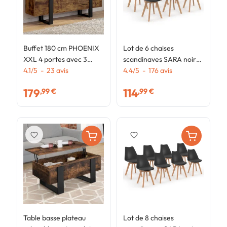
Buffet 180 cm PHOENIX
Lot de 6 chaises
L
XXL 4 portes avec 3
scandinaves SARA noires
s
tiroirs bois effet vieilli et
4.1
/
5
-
23
avis
pour salle à manger
4.4
/
5
-
176
avis
f
4
noir
179
114
,99 €
,99 €
favorite_border
favorite_border
Table basse plateau
Lot de 8 chaises