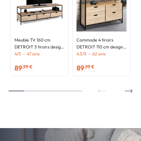
Meuble TV 160 cm
Commode 4 tiroirs
DETROIT 3 tiroirs design
DETROIT 110 cm design
industriel
4
/
5
-
47
avis
industriel avec étagère
4.5
/
5
-
62
avis
89
89
,99 €
,99 €