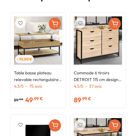
favorite_border
favorite_border
- 10,00 €
Table basse plateau
Commode 6 tiroirs
C
relevable rectangulaire
DETROIT 115 cm design
D
DETROIT 100 cm et
4.3
/
5
-
75
avis
industriel
4.5
/
5
-
37
avis
d
3
étagère inférieure
49
89
,99 €
,99 €
design industriel
59
,99 €
favorite_border
favorite_border