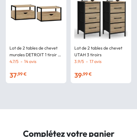
Lot de 2 tables de chevet
Lot de 2 tables de chevet
murales DETROIT 1 tiroir + 1
UTAH 3 tiroirs
tablette suspendus bois et
4.7
/
5
-
14
avis
3.9
/
5
-
17
avis
métal noir design industriel
37
39
,99 €
,99 €
Complétez votre panier