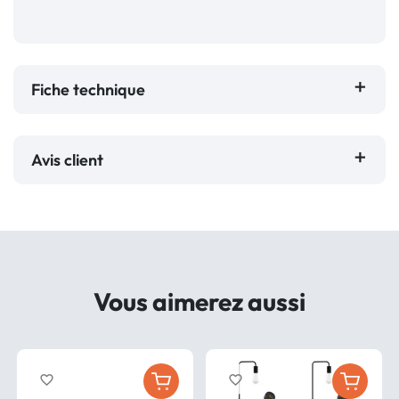
Fiche technique
Avis client
Vous aimerez aussi
favorite_border
favorite_border