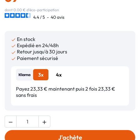
dont 0.00 € d'éco-participation
4.4
/
5
-
40
avis
En stock

Expédié en 24/48h

Retour jusqu'à 30 jours

Paiement sécurisé

3x
4x
Payez 23,33 € maintenant puis 2 fois 23,33 €
sans frais


J'achète