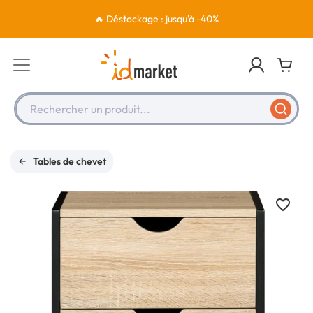
🔥 Déstockage : jusqu'à -40%
Rechercher un produit...
Tables de chevet
favorite_border