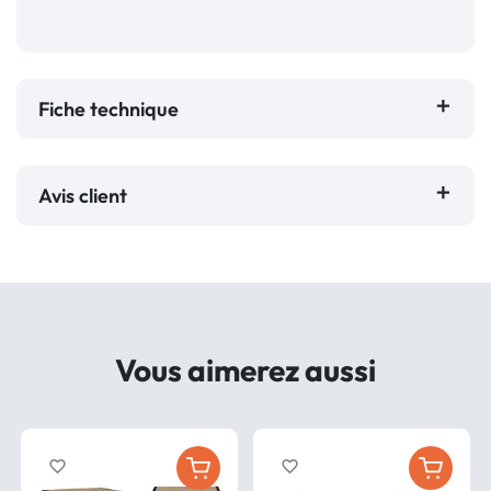
Fiche technique
Avis client
Vous aimerez aussi
favorite_border
favorite_border