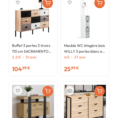
favorite_border
favorite_border
Buffet 3 portes 3 tiroirs
Meuble WC étagère bois
C
110 cm SACRAMENTO
WILLY 3 portes blanc et
D
design industriel
3.3
/
5
-
10
avis
motif carreaux de ciment
4
/
5
-
37
avis
d
3
gris
104
25
,99 €
,99 €
favorite_border
favorite_border