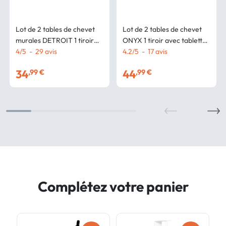
Lot de 2 tables de chevet
Lot de 2 tables de chevet
murales DETROIT 1 tiroir
ONYX 1 tiroir avec tablette
étagère suspendue bois et
4
/
5
-
29
avis
bois et noir
4.2
/
5
-
17
avis
métal noir design industriel
34
44
,99 €
,99 €
Complétez votre panier