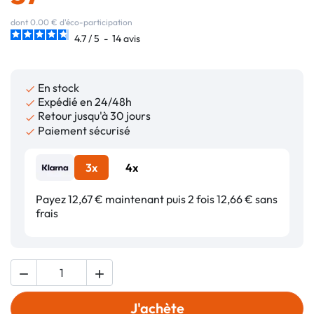
dont 0.00 € d'éco-participation
4.7
/
5
-
14
avis
En stock

Expédié en 24/48h

Retour jusqu'à 30 jours

Paiement sécurisé

3x
4x
Payez 12,67 € maintenant puis 2 fois 12,66 € sans
frais


J'achète