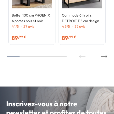
Buffet 100 cm PHOENIX
Commode 6 tiroirs
4 portes bois et noir
DETROIT 115 cm design
4.1
/
5
-
27
avis
industriel
4.5
/
5
-
37
avis
89
89
,99 €
,99 €
Inscrivez-vous à notre
newsletter et profitez de toutes