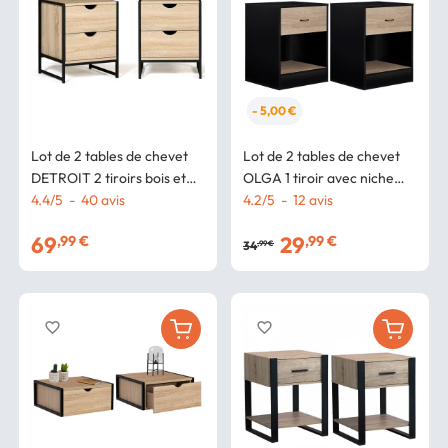
- 5,00 €
Lot de 2 tables de chevet
Lot de 2 tables de chevet
DETROIT 2 tiroirs bois et
OLGA 1 tiroir avec niche
métal noir design industriel
4.4
/
5
-
40
avis
bois noir et tiroir façon
4.2
/
5
-
12
avis
hêtre
69
29
,99 €
,99 €
34
,99 €
favorite_border
favorite_border