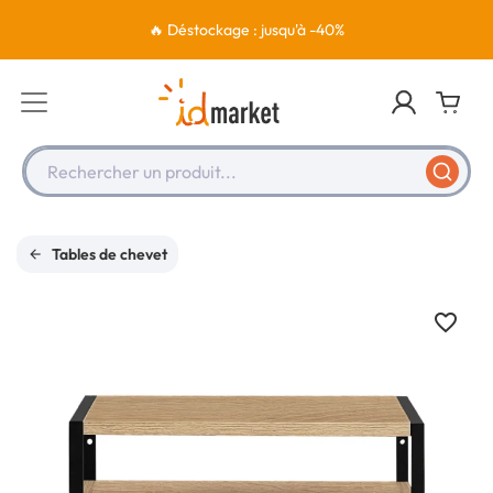
🔥 Déstockage : jusqu'à -40%
Rechercher un produit...
Tables de chevet
favorite_border