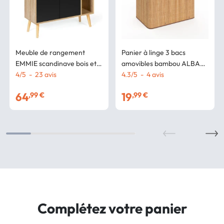
Meuble de rangement
Panier à linge 3 bacs
EMMIE scandinave bois et
amovibles bambou ALBA
noir avec placard et tiroir
4
/
5
-
23
avis
tissu écru
4.3
/
5
-
4
avis
64
19
,99 €
,99 €
Complétez votre panier