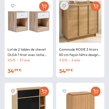
favorite_border
favorite_border
Lot de 2 tables de chevet
Commode ROSIE 3 tiroirs
OLGA 1 tiroir avec niche
80 cm façon hêtre design
bois façon hêtre et tiroir
4.5
/
5
-
57
avis
minimaliste
3.5
/
5
-
2
avis
blanc
34
54
,99 €
,99 €
favorite_border
favorite_border