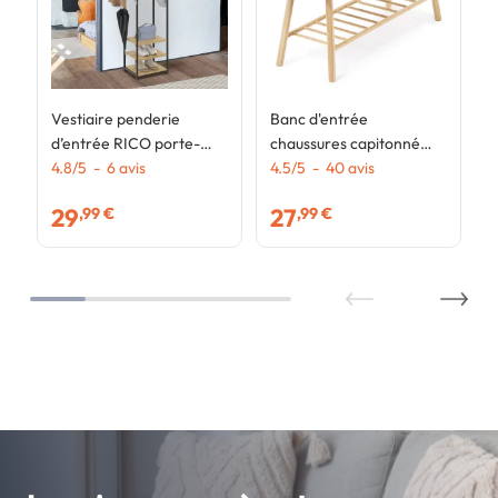
Vestiaire penderie
Banc d'entrée
d’entrée RICO porte-
chaussures capitonné
manteau
4.8
/
5
-
6
avis
bambou RITA tissu gris
4.5
/
5
-
40
avis
clair
29
27
,99 €
,99 €