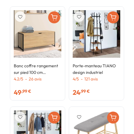
favorite_border
favorite_border
Banc coffre rangement
Porte-manteau TIANO
B
sur pied 100 cm
design industriel
c
DETROIT design
4.2
/
5
-
26
avis
4
/
5
-
121
avis
c
4
industriel
i
49
24
,99 €
,99 €
favorite_border
favorite_border