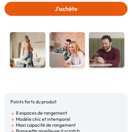
J'achète
Points forts du produit
8 espaces de rangement
add
Modèle chic et intemporel
add
Maxi capacité de rangement
add
Banquette moelleuse à scratch
add