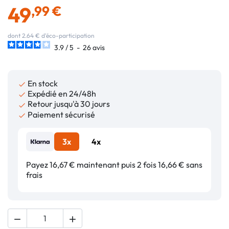
49
,99 €
dont 2.64 € d'éco-participation
3.9
/
5
-
26
avis
En stock

Expédié en 24/48h

Retour jusqu'à 30 jours

Paiement sécurisé

3x
4x
Payez 16,67 € maintenant puis 2 fois 16,66 € sans
frais

