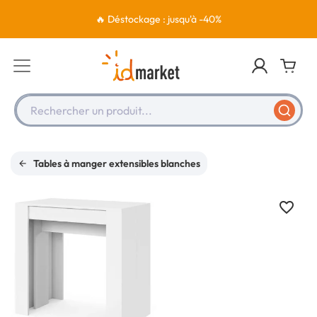
🔥 Déstockage : jusqu'à -40%
Rechercher un produit...
Tables à manger extensibles blanches
favorite_border