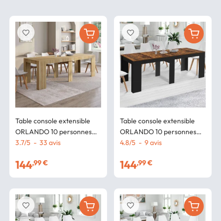
favorite_border
favorite_border
Table console extensible
Table console extensible
ORLANDO 10 personnes
ORLANDO 10 personnes
235 cm bois façon hêtre
3.7
/
5
-
33
avis
235 cm bois effet vieilli et
4.8
/
5
-
9
avis
noir
144
144
,99 €
,99 €
favorite_border
favorite_border