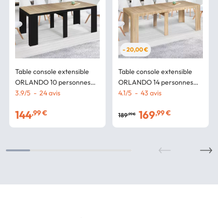
- 20,00 €
Table console extensible
Table console extensible
ORLANDO 10 personnes
ORLANDO 14 personnes
235 cm bois noir et façon
3.9
/
5
-
24
avis
300 cm bois façon hêtre
4.1
/
5
-
43
avis
hêtre
144
169
,99 €
,99 €
189
,99 €