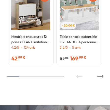
- 20,00 €
Meuble à chaussures 12
Table console extensible
paires KLARK imitation
ORLANDO 14 personnes
hêtre 2 portes blanches
4.2
/
5
-
124
avis
300 cm blanc et façon
3.6
/
5
-
5
avis
avec étagère
hêtre
42
169
,99 €
,99 €
189
,99 €