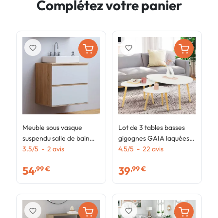
Complétez votre panier
favorite_border
favorite_border
Meuble sous vasque
Lot de 3 tables basses
T
suspendu salle de bain
gigognes GAIA laquées
O
TOMI 2 tiroirs façon
3.5
/
5
-
2
avis
blanc scandinave
4.5
/
5
-
22
avis
2
3
hêtre et blanc
f
54
39
,99 €
,99 €
favorite_border
favorite_border