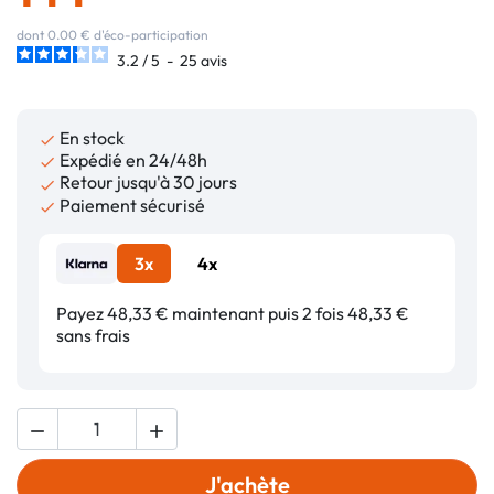
dont 0.00 € d'éco-participation
3.2
/
5
-
25
avis
En stock

Expédié en 24/48h

Retour jusqu'à 30 jours

Paiement sécurisé

3x
4x
Payez 48,33 € maintenant puis 2 fois 48,33 €
sans frais


J'achète