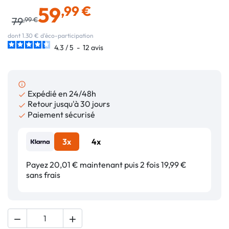
59
,99 €
79
,99 €
dont 1.30 € d'éco-participation
4.3
/
5
-
12
avis
info_outline
Expédié en 24/48h

Retour jusqu'à 30 jours

Paiement sécurisé

3x
4x
Payez 20,01 € maintenant puis 2 fois 19,99 €
sans frais

