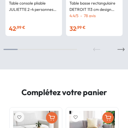
Table console pliable
Table basse rectangulaire
JULIETTE 2-4 personnes
DETROIT 113 cm design
lattes tasseaux de bois
industriel bois et métal
4.4
/
5
-
78
avis
coloris chêne 103 x 76 cm
42
32
,99 €
,99 €
Complétez votre panier
favorite_border
favorite_border