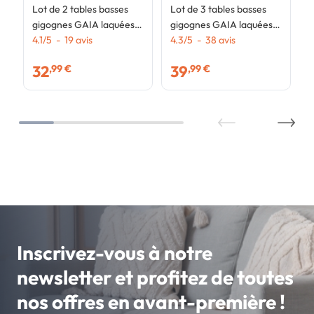
Lot de 2 tables basses
Lot de 3 tables basses
gigognes GAIA laquées
gigognes GAIA laquées
blanc scandinave
4.1
/
5
-
19
avis
blanc gris scandinave
4.3
/
5
-
38
avis
32
39
,99 €
,99 €
Inscrivez-vous à notre
newsletter et profitez de toutes
nos offres en avant-première !