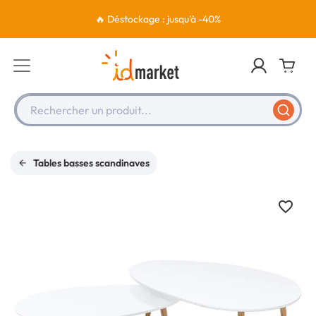
🔥 Déstockage : jusqu'à -40%
Rechercher un produit...
Tables basses scandinaves
favorite_border