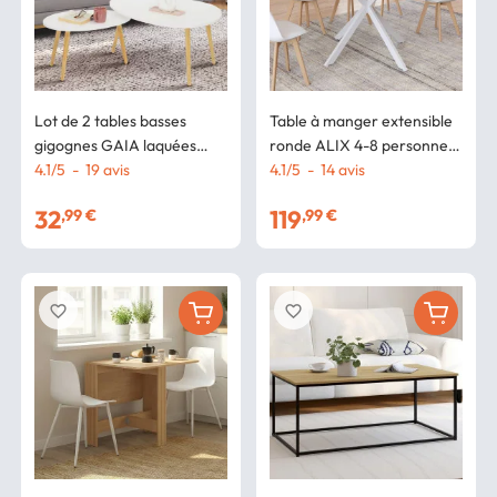
Lot de 2 tables basses
Table à manger extensible
gigognes GAIA laquées
ronde ALIX 4-8 personnes
blanc scandinave
4.1
/
5
-
19
avis
pied araignée bois et blanc
4.1
/
5
-
14
avis
110-150 cm
32
119
,99 €
,99 €
favorite_border
favorite_border