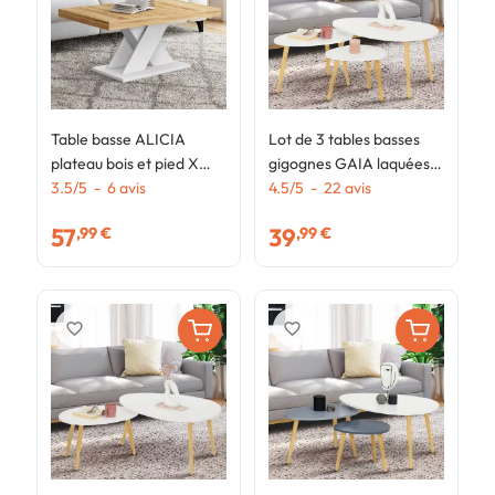
Table basse ALICIA
Lot de 3 tables basses
T
plateau bois et pied X
gigognes GAIA laquées
A
blanc
3.5
/
5
-
6
avis
blanc scandinave
4.5
/
5
-
22
avis
é
3
57
39
,99 €
,99 €
favorite_border
favorite_border