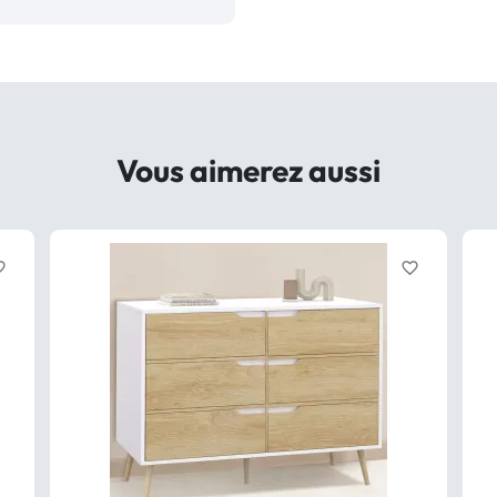
Vous aimerez aussi
border
favorite_border