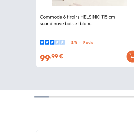
Commode 6 tiroirs HELSINKI 115 cm
scandinave bois et blanc
3
/
5
-
9
avis
99
,99 €