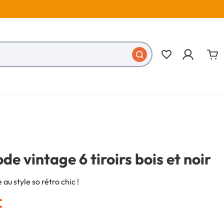
favorite_border
 vintage 6 tiroirs bois et noir
 style so rétro chic !
€