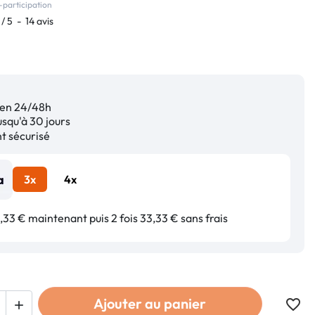
-participation
/
5
-
14
avis
en 24/48h
squ'à 30 jours
 sécurisé
3x
4x
33 € maintenant puis 2 fois 33,33 € sans frais
Ajouter au panier
favorite_border
