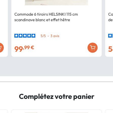
Commode 6 tiroirs HELSINKI 115 cm
Co
scandinave blanc et effet hêtre
de
5
/
5
-
3
avis
99
5
,99 €
Complétez votre panier