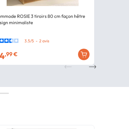
mmode ROSIE 3 tiroirs 80 cm façon hêtre
Commode 6 ti
sign minimaliste
lattes tassea
3.5
/
5
-
2
avis
4
129
,99 €
,99 €