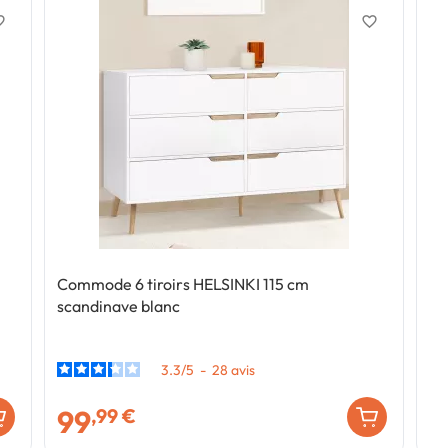
border
favorite_border
Commode 6 tiroirs HELSINKI 115 cm
scandinave blanc
3.3
/
5
-
28
avis
99
,99 €