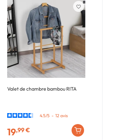
favorite_border
Valet de chambre bambou RITA
Commode 8 
4.5
/
5
-
12
avis
19
129
,99 €
,99