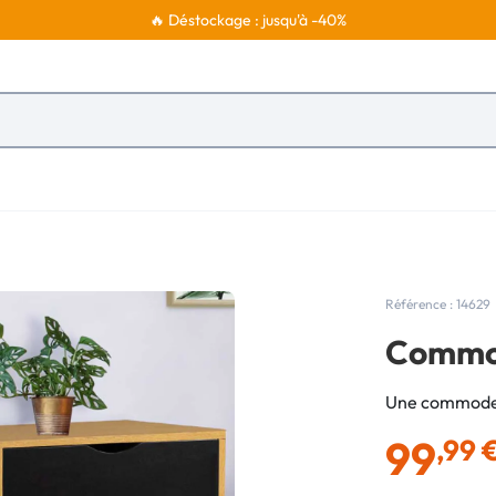
🔥 Déstockage : jusqu'à -40%
Référence : 14629
Commode
Une commode au
99
,99 