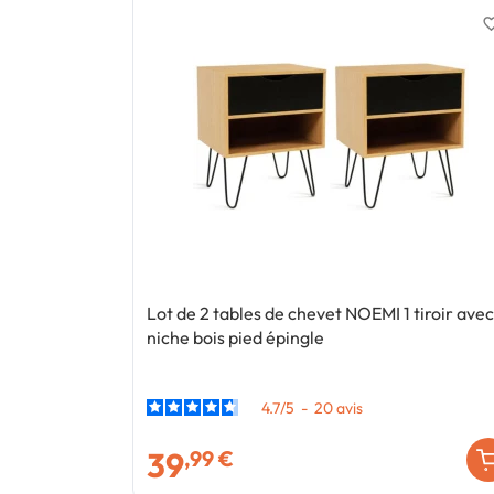
favorite_
Lot de 2 tables de chevet NOEMI 1 tiroir avec
niche bois pied épingle
4.7
/
5
-
20
avis
39
,99 €