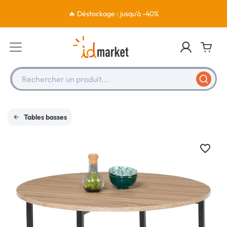
🔥 Déstockage : jusqu'à -40%
Rechercher un produit...
Tables basses
favorite_border