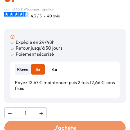
dont 0.66 € d'éco-participation
4.3
/
5
-
40
avis
info_outline
Expédié en 24/48h

Retour jusqu'à 30 jours

Paiement sécurisé

3x
4x
Payez 12,67 € maintenant puis 2 fois 12,66 € sans
frais


J'achète