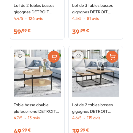
Lot de 2 tables basses
Lot de 3 tables basses
L
gigognes DETROIT
gigognes DETROIT
g
rondes 54/70 design
4.4
/
5
-
126
avis
rondes 35/40/45 design
4.5
/
5
-
81
avis
r
4
industriel
industriel
i
59
39
,99 €
,99 €
favorite_border
favorite_border
Table basse double
Lot de 2 tables basses
plateau rond DETROIT
gigognes DETROIT
70 cm design industriel
4.7
/
5
-
13
avis
60/70 design industriel
4.6
/
5
-
115
avis
49
39
,99 €
,99 €