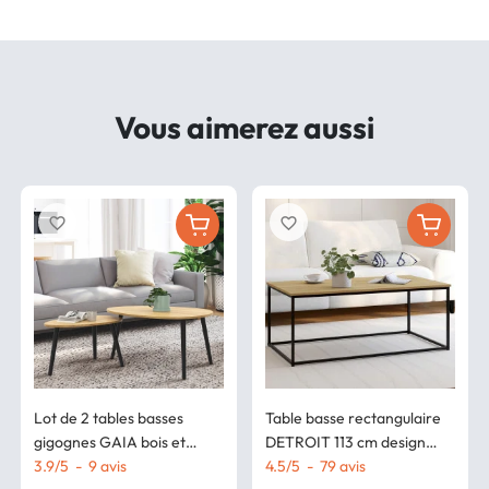
Vous aimerez aussi
favorite_border
favorite_border
Lot de 2 tables basses
Table basse rectangulaire
gigognes GAIA bois et
DETROIT 113 cm design
pieds noirs scandinave
3.9
/
5
-
9
avis
industriel bois et métal
4.5
/
5
-
79
avis