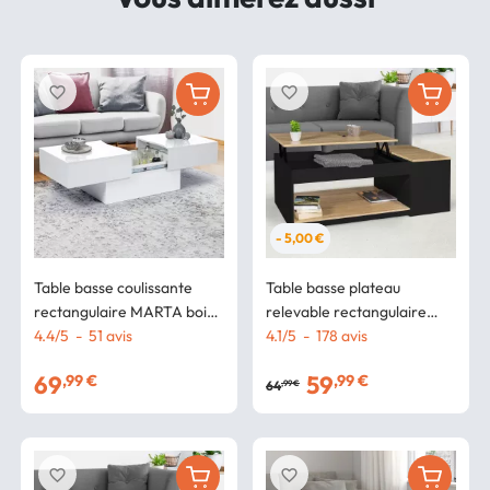
favorite_border
favorite_border
- 5,00 €
Table basse coulissante
Table basse plateau
rectangulaire MARTA bois
relevable rectangulaire
blanc
4.4
/
5
-
51
avis
ELEA avec coffre bois noir
4.1
/
5
-
178
avis
et façon hêtre
69
59
,99 €
,99 €
64
,99 €
favorite_border
favorite_border