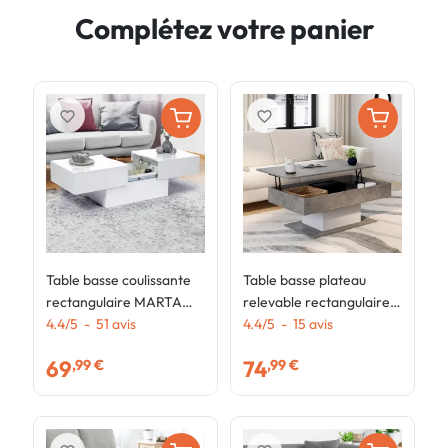
Complétez votre panier
favorite_border
favorite_border
Table basse coulissante
Table basse plateau
T
rectangulaire MARTA
relevable rectangulaire
p
bois blanc
4.4
/
5
-
51
avis
EDEN effet béton et
4.4
/
5
-
15
avis
b
blanc
69
74
,99 €
,99 €