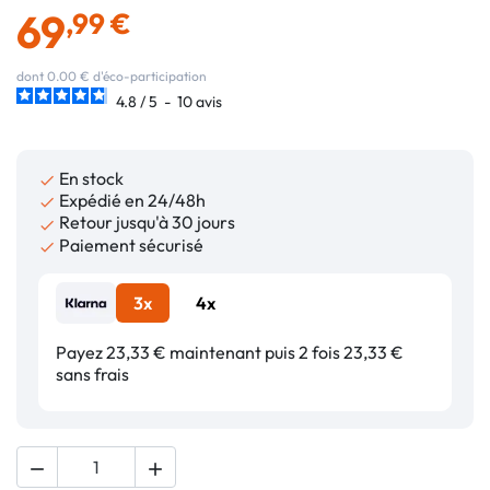
69
,99 €
dont 0.00 € d'éco-participation
4.8
/
5
-
10
avis
En stock

Expédié en 24/48h

Retour jusqu'à 30 jours

Paiement sécurisé

3x
4x
Payez 23,33 € maintenant puis 2 fois 23,33 €
sans frais

