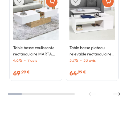
favorite_border
favorite_border
Table basse coulissante
Table basse plateau
rectangulaire MARTA
relevable rectangulaire
bois imitation hêtre et
4.6
/
5
-
7
avis
ELEA avec coffre bois
3.7
/
5
-
33
avis
blanc
blanc
69
64
,99 €
,99 €