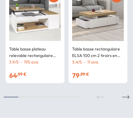
Table basse plateau
Table basse rectangulaire
relevable rectangulaire
ELSA 100 cm 2 tiroirs en
ELEA avec coffre bois blanc
3.9
/
5
-
195
avis
bois blanc et plateau façon
3.4
/
5
-
11
avis
et façon hêtre
hêtre
64
79
,99 €
,99 €