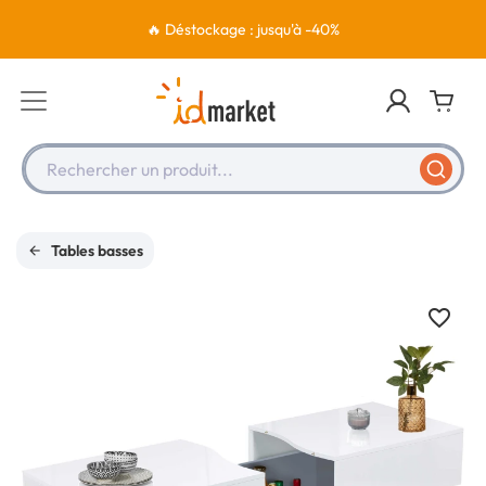
🔥 Déstockage : jusqu'à -40%
Rechercher un produit...
Tables basses
favorite_border