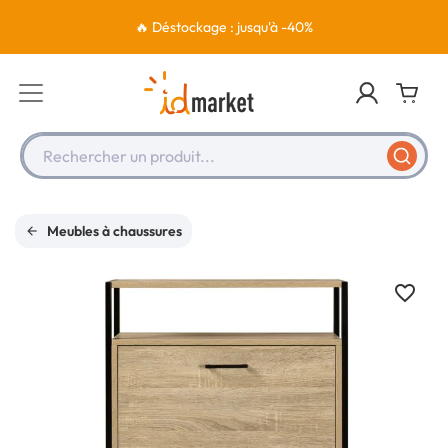
🔥 Déstockage : jusqu'à -40%
Rechercher un produit...
Meubles à chaussures
favorite_border