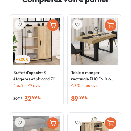
favorite_border
favorite_border
- 7,00 €
Buffet d'appoint 3
Table à manger
M
étagères et placard 70
rectangle PHOENIX 6
p
cm DETROIT design
4.6
/
5
-
47
avis
personnes bois et noir
4.2
/
5
-
66
avis
a
4
industriel
bande centrale noire 160
d
32
89
,99 €
,99 €
cm
39
,99 €
favorite_border
favorite_border