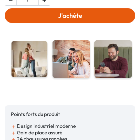


J'achète
Points forts du produit
Design industriel moderne
add
Gain de place assuré
add
24 chaussures rangées
add