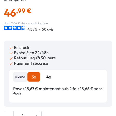
46
,99 €
dont 2.64 € d'éco-participation
4.5
/
5
-
50
avis
En stock

Expédié en 24/48h

Retour jusqu'à 30 jours

Paiement sécurisé

3x
4x
Payez 15,67 € maintenant puis 2 fois 15,66 € sans
frais