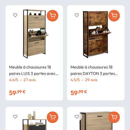
favorite_border
favorite_border
Meuble à chaussures 18
Meuble à chaussures 18
paires LUIS 3 portes avec
paires DAYTON 3 portes
étagère supérieure design
4.6
/
5
-
27
avis
effet vieilli design industriel
4.5
/
5
-
29
avis
industriel
59
59
,99 €
,99 €
favorite_border
favorite_border