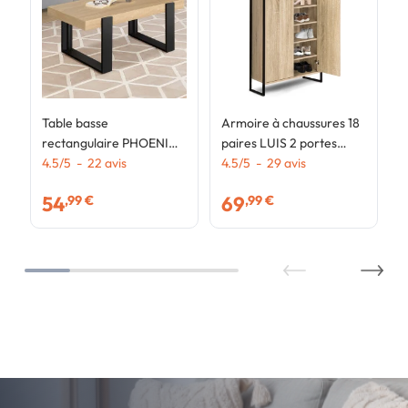
Table basse
Armoire à chaussures 18
rectangulaire PHOENIX
paires LUIS 2 portes
bois et noir
4.5
/
5
-
22
avis
design industriel
4.5
/
5
-
29
avis
54
69
,99 €
,99 €