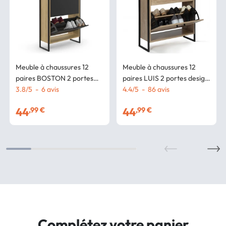
Meuble à chaussures 12
Meuble à chaussures 12
paires BOSTON 2 portes
paires LUIS 2 portes design
noires avec étagère
3.8
/
5
-
6
avis
industriel
4.4
/
5
-
86
avis
supérieure design industriel
44
44
,99 €
,99 €
Complétez votre panier