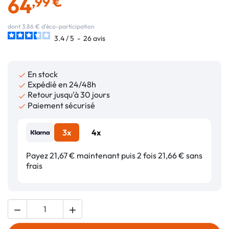
64
,99 €
dont 3.86 € d'éco-participation
3.4
/
5
-
26
avis
En stock

Expédié en 24/48h

Retour jusqu'à 30 jours

Paiement sécurisé

3x
4x
Payez 21,67 € maintenant puis 2 fois 21,66 € sans
frais

