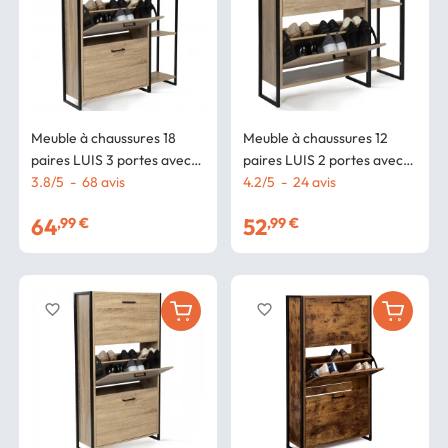
Meuble à chaussures 18
Meuble à chaussures 12
paires LUIS 3 portes avec
paires LUIS 2 portes avec
étagère design industriel
3.8
/
5
-
68
avis
étagère design industriel
4.2
/
5
-
24
avis
64
52
,99 €
,99 €
favorite_border
favorite_border