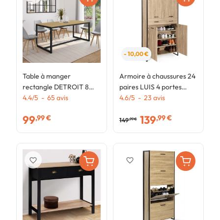
- 10,00 €
Table à manger
Armoire à chaussures 24
M
rectangle DETROIT 8
paires LUIS 4 portes
p
personnes design
4.4
/
5
-
65
avis
avec tiroir design
4.6
/
5
-
23
avis
a
4
industriel 180 cm
industriel H. 180 cm
i
99
139
,99 €
,99 €
149
,99 €
favorite_border
favorite_border