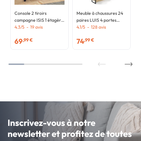
Console 2 tiroirs
Meuble à chaussures 24
campagne ISIS 1 étagère
paires LUIS 4 portes
bois et noir
4.3
/
5
-
19
avis
design industriel
4.1
/
5
-
128
avis
69
74
,99 €
,99 €
Inscrivez-vous à notre
newsletter et profitez de toutes