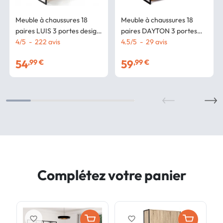
Meuble à chaussures 18
Meuble à chaussures 18
paires LUIS 3 portes design
paires DAYTON 3 portes
industriel
4
/
5
-
222
avis
effet vieilli design industriel
4.5
/
5
-
29
avis
54
59
,99 €
,99 €
Complétez votre panier
favorite_border
favorite_border