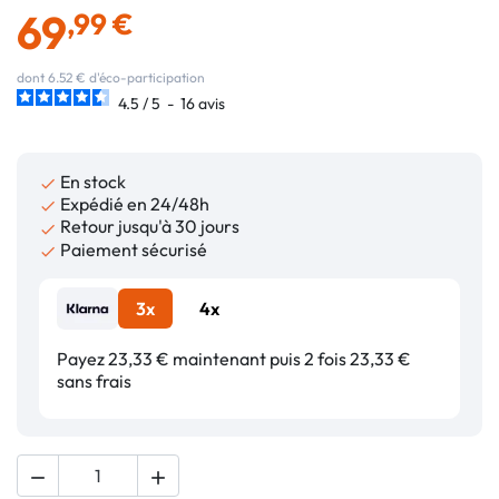
69
,99 €
dont 6.52 € d'éco-participation
4.5
/
5
-
16
avis
En stock

Expédié en 24/48h

Retour jusqu'à 30 jours

Paiement sécurisé

3x
4x
Payez 23,33 € maintenant puis 2 fois 23,33 €
sans frais

