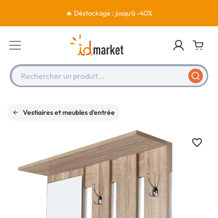
🔥 Déstockage : jusqu'à -40%
Rechercher un produit...
Vestiaires et meubles d'entrée
favorite_border