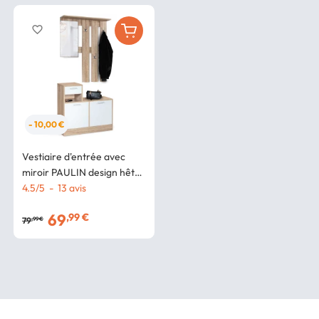
favorite_border
- 10,00 €
Vestiaire d'entrée avec
miroir PAULIN design hêtre
portes blanches
4.5
/
5
-
13
avis
69
,99 €
79
,99 €