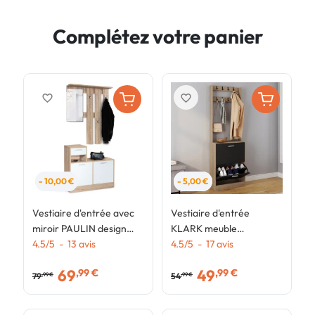
Complétez votre panier
favorite_border
favorite_border
- 10,00 €
- 5,00 €
Vestiaire d'entrée avec
Vestiaire d'entrée
V
miroir PAULIN design
KLARK meuble
K
hêtre portes blanches
4.5
/
5
-
13
avis
chaussures 2 portes effet
4.5
/
5
-
17
avis
c
3
bois et noir
b
69
49
,99 €
,99 €
79
54
,99 €
,99 €