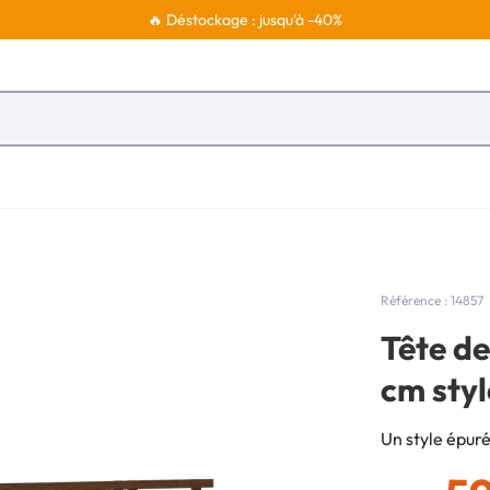
🔥 Déstockage : jusqu'à -40%
Référence : 14857
Tête de 
cm sty
Un style épuré