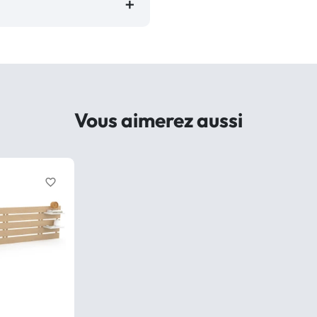
Vous aimerez aussi
favorite_border