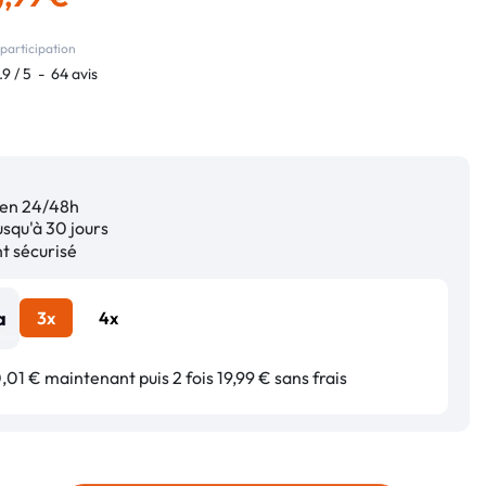
9
participation
.9
/
5
-
64
avis
en 24/48h
squ'à 30 jours
 sécurisé
3x
4x
01 € maintenant puis 2 fois 19,99 € sans frais