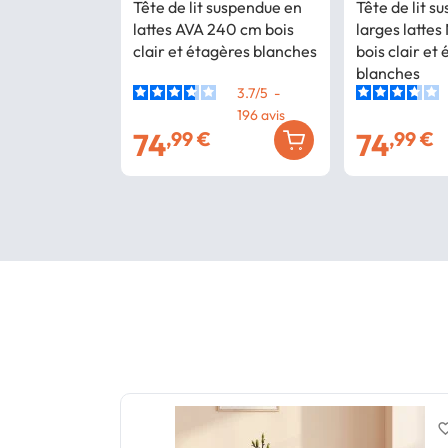
Tête de lit suspendue en
Tête de lit s
lattes AVA 240 cm bois
larges latte
clair et étagères blanches
bois clair et
blanches
3.7
/
5
-
196
avis
74
74
,99 €
,99 €
favorite_