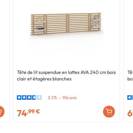
Tête de lit suspendue en lattes AVA 240 cm bois
Tê
clair et étagères blanches
boi
3.7
/
5
-
196
avis
74
6
,99 €