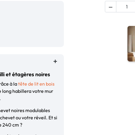

lli et étagères noires
âce à la
tête de lit en bois
e long habillera votre mur
.
chevet noires modulables
hevet ou votre réveil. Et si
ve 240 cm ?