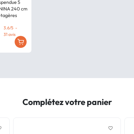
uspendue 5
s NINA 240 cm
 étagères
3.6
/
5
-
31
avis
Complétez votre panier
border
favorite_border