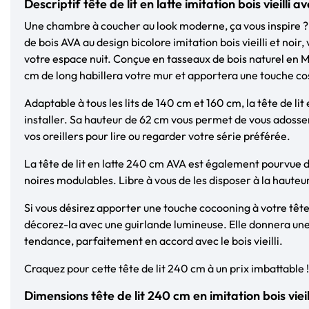
Descriptif tête de lit en latte imitation bois vieilli 
Une chambre à coucher au look moderne, ça vous inspire ? Gr
de bois AVA au design bicolore imitation bois vieilli et noir
votre espace nuit. Conçue en tasseaux de bois naturel en MD
cm de long habillera votre mur et apportera une touche coss
Adaptable à tous les lits de 140 cm et 160 cm, la tête de lit 
installer. Sa hauteur de 62 cm vous permet de vous adoss
vos oreillers pour lire ou regarder votre série préférée.
La tête de lit en latte 240 cm AVA est également pourvue d
noires modulables. Libre à vous de les disposer à la hauteu
Si vous désirez apporter une touche cocooning à votre tête 
décorez-la avec une guirlande lumineuse. Elle donnera une
tendance, parfaitement en accord avec le bois vieilli.
Craquez pour cette tête de lit 240 cm à un prix imbattable !
Dimensions tête de lit 240 cm en imitation bois viei