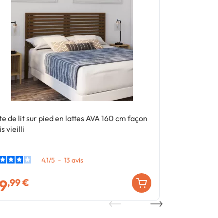
te de lit sur pied en lattes AVA 160 cm façon
Tête de lit s
s vieilli
bois clair
4.1
/
5
-
13
avis
9
69
,99 €
,99 €