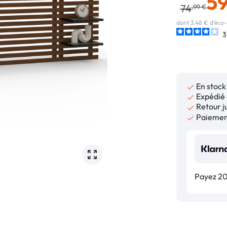
5
74
,99 €
dont 3.48 € d'éco-
3
En stock

Expédié 

Retour ju

Paiement

Payez 20,