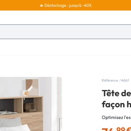
🔥 Déstockage : jusqu'à -40%
Référence : 14861
Tête de
façon h
Optimisez l'e
,99 