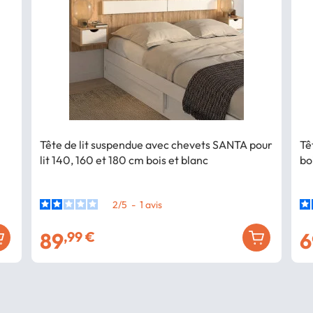
Tête de lit suspendue avec chevets SANTA pour
Tê
lit 140, 160 et 180 cm bois et blanc
boi
2
/
5
-
1
avis
89
6
,99 €