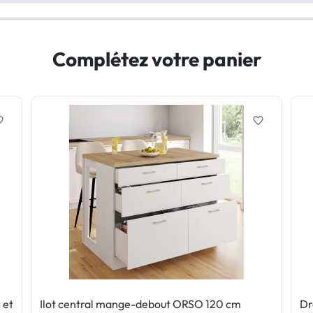
Complétez votre panier
border
favorite_border
 et
Ilot central mange-debout ORSO 120 cm
Dr