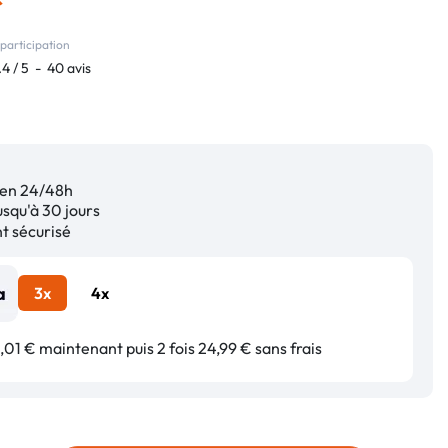
participation
.4
/
5
-
40
avis
en 24/48h
squ'à 30 jours
 sécurisé
3x
4x
01 € maintenant puis 2 fois 24,99 € sans frais