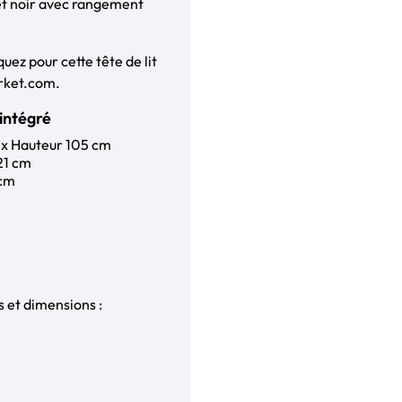
e et noir avec rangement
quez pour cette tête de lit
arket.com.
intégré
 x Hauteur 105 cm
 21 cm
 cm
s et dimensions :