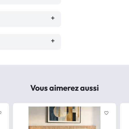
Vous aimerez aussi
border
favorite_border