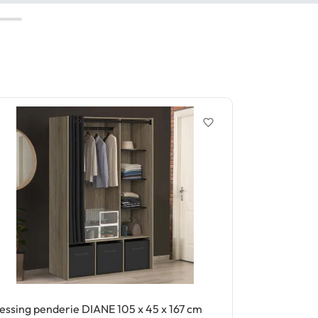
favorite_border
essing penderie DIANE 105 x 45 x 167 cm
Tête de lit s