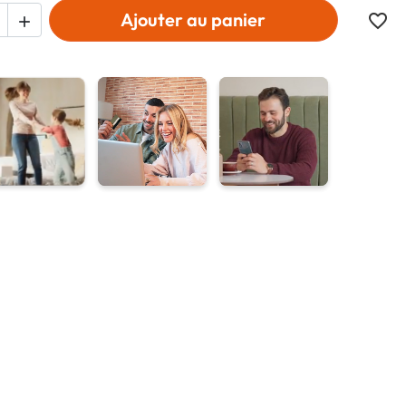
Ajouter au panier
favorite_border
