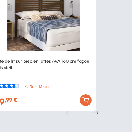
te de lit sur pied en lattes AVA 160 cm façon
Tête de lit s
s vieilli
bois clair
4.1
/
5
-
13
avis
9
69
,99 €
,99 €