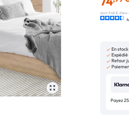
74
dont 3.48 € d'éco-
4
En stock

Expédié 

Retour ju

Paiement

Payez 25,