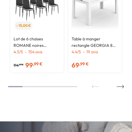
- 15,00 €
Lot de 6 chaises
Table à manger
ROMANE noires
rectangle GEORGIA 8
bandeau blanc pour salle
4.3
/
5
-
154
avis
personnes blanche et
4.4
/
5
-
19
avis
à manger
noire 160 x 80 cm
99
69
,99 €
,99 €
114
,99 €