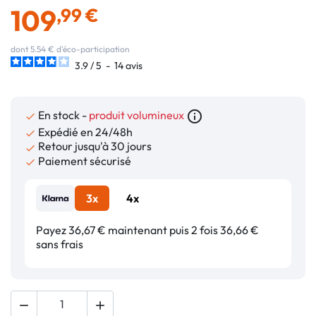
109
,99 €
dont 5.54 € d'éco-participation
3.9
/
5
-
14
avis
En stock -
produit volumineux
info_outline

Expédié en 24/48h

Retour jusqu'à 30 jours

Paiement sécurisé

3x
4x
Payez 36,67 € maintenant puis 2 fois 36,66 €
sans frais

