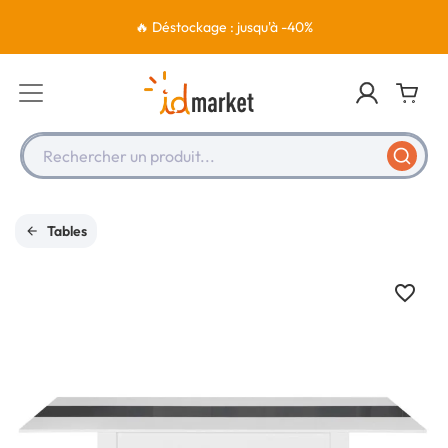
🔥 Déstockage : jusqu'à -40%
Rechercher un produit...
Tables
favorite_border