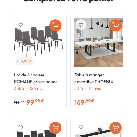
favorite_border
favorite_border
- 15,00 €
Lot de 6 chaises
Table à manger
T
ROMANE grises bandeau
extensible PHOENIX
r
blanc pour salle à
3.8
/
5
-
125
avis
rectangle 6-12
3.1
/
5
-
14
avis
p
4
manger
personnes plateau effet
n
99
169
,99 €
,99 €
marbre blanc ALASKA
114
6
,99 €
200-300 cm
favorite_border
favorite_border