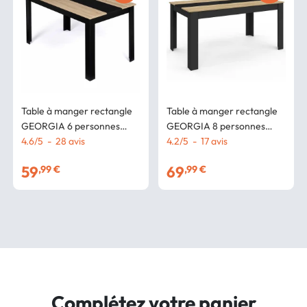
Table à manger rectangle
Table à manger rectangle
GEORGIA 6 personnes
GEORGIA 8 personnes
noire et imitation hêtre 140
4.6
/
5
-
28
avis
noire et imitation hêtre 160
4.2
/
5
-
17
avis
x 80 cm
x 90 cm
59
69
,99 €
,99 €
Complétez votre panier