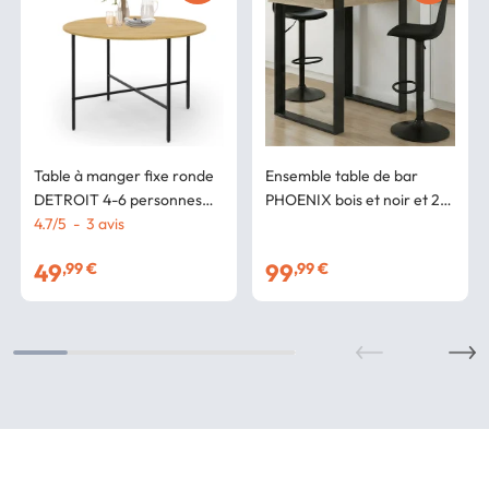
Table à manger fixe ronde
Ensemble table de bar
DETROIT 4-6 personnes
PHOENIX bois et noir et 2
design industriel 110 cm
4.7
/
5
-
3
avis
tabourets KARL noir pied
noir
49
99
,99 €
,99 €