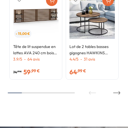
- 15,00 €
Tête de lit suspendue en
Lot de 2 tables basses
lattes AVA 240 cm bois
gigognes HAWKINS
vieilli et étagères noires
3.9
/
5
-
64
avis
rondes 54/70 bois foncé
4.4
/
5
-
31
avis
design industriel
59
64
,99 €
,99 €
74
,99 €