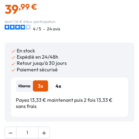
39
,99 €
dont 1.16 € d'éco-participation
4
/
5
-
24
avis
En stock

Expédié en 24/48h

Retour jusqu'à 30 jours

Paiement sécurisé

3x
4x
Payez 13,33 € maintenant puis 2 fois 13,33 €
sans frais

