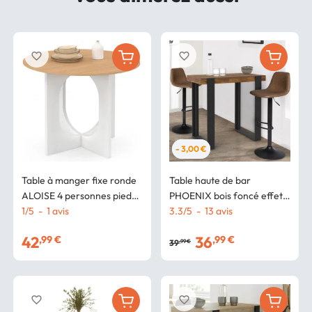
favorite_border
favorite_border
- 3,00 €
Table à manger fixe ronde
Table haute de bar
ALOISE 4 personnes pied
PHOENIX bois foncé effet
arc blanc et bois 80 cm
1
/
5
-
1
avis
vieilli et noir 90 cm
3.3
/
5
-
13
avis
42
36
,99 €
,99 €
39
,99 €
favorite_border
favorite_border