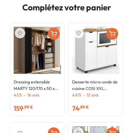
Complétez votre panier
favorite_border
favorite_border
Dressing extensible
Desserte micro-onde de
T
MARTY 120/170 x 50 x
cuisine COSI XXL
p
180 cm hêtre avec 3
4.1
/
5
-
16
avis
placards avec tiroir bois
4.9
/
5
-
12
avis
a
4
tiroirs + étagères +
blanc et plateaux façon
f
159
74
,99 €
,99 €
double penderie + rideau
hêtre L.90 CM
noir
favorite_border
favorite_border