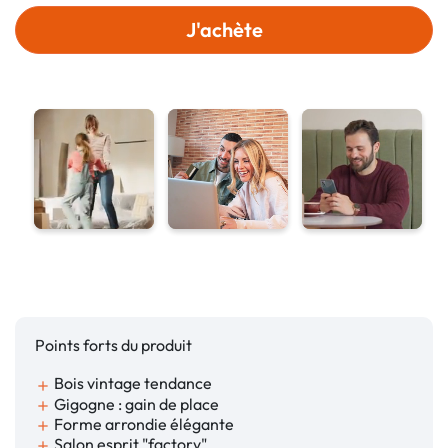
J'achète
Points forts du produit
Bois vintage tendance
add
Gigogne : gain de place
add
Forme arrondie élégante
add
Salon esprit "factory"
add