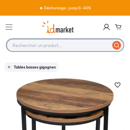
🔥 Déstockage : jusqu'à -40%
Rechercher un produit...
Tables basses gigognes
favorite_border