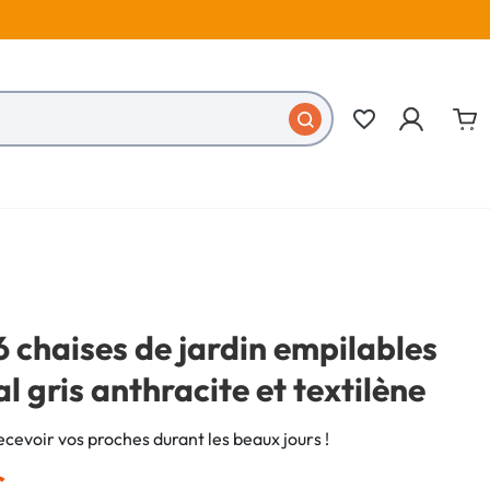
favorite_border
6 chaises de jardin empilables
l gris anthracite et textilène
ecevoir vos proches durant les beaux jours !
€