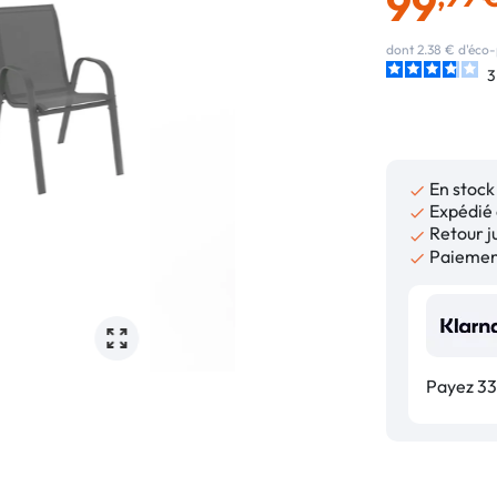
99
dont 2.38 € d'éco-
3
En stock

Expédié 

Retour ju

Paiement

Payez 33,