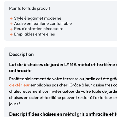
Points forts du produit
Style élégant et moderne
add
Assise en textilène confortable
add
Peu d'entretien nécessaire
add
Empilables entre elles
add
Description
Lot de 6 chaises de jardin LYMA métal et textilène 
anthracite
Profitez pleinement de votre terrasse ou jardin cet été grâ
d’extérieur
empilables pas cher. Grâce à leur assise très c
chaleureusement vos invités autour de votre table de jardin.
chaises en acier et textilène peuvent rester à l’extérieur e
jours !
Descriptif des chaises en métal gris anthracite et t