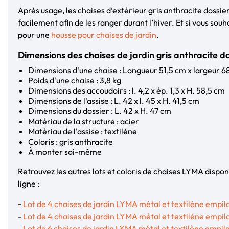
Après usage, les chaises d’extérieur gris anthracite dossie
facilement afin de les ranger durant l’hiver. Et si vous souh
pour une
housse pour chaises de jardin
.
Dimensions des chaises de jardin gris anthracite d
Dimensions d'une chaise : Longueur 51,5 cm x largeur 
Poids d'une chaise : 3,8 kg
Dimensions des accoudoirs : l. 4,2 x ép. 1,3 x H. 58,5 cm
Dimensions de l'assise : L. 42 x l. 45 x H. 41,5 cm
Dimensions du dossier : L. 42 x H. 47 cm
Matériau de la structure : acier
Matériau de l'assise : textilène
Coloris : gris anthracite
À monter soi-même
Retrouvez les autres lots et coloris de chaises LYMA dispon
ligne :
-
Lot de 4 chaises de jardin LYMA métal et textilène empil
-
Lot de 4 chaises de jardin LYMA métal et textilène empila
-
Lot de 6 chaises de jardin LYMA métal et textilène empila