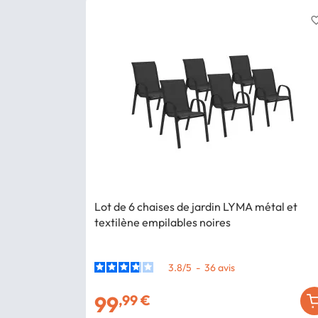
favorite_
Lot de 6 chaises de jardin LYMA métal et
textilène empilables noires
3.8
/
5
-
36
avis
99
,99 €