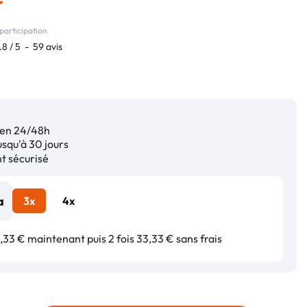
participation
.8
/
5
-
59
avis
en 24/48h
squ'à 30 jours
 sécurisé
3x
4x
33 € maintenant puis 2 fois 33,33 € sans frais