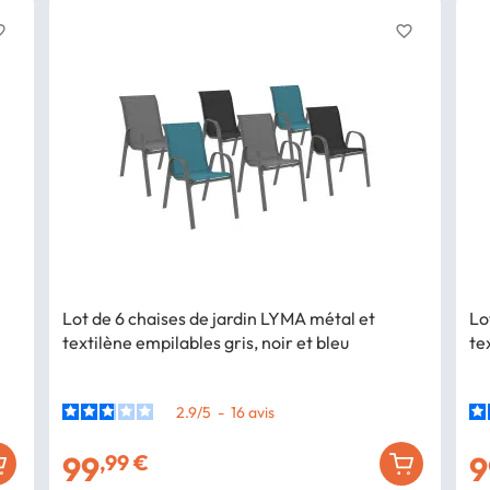
border
favorite_border
Lot de 6 chaises de jardin LYMA métal et
Lo
textilène empilables gris, noir et bleu
te
2.9
/
5
-
16
avis
99
9
,99 €