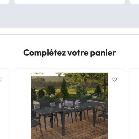
Complétez votre panier
border
favorite_border