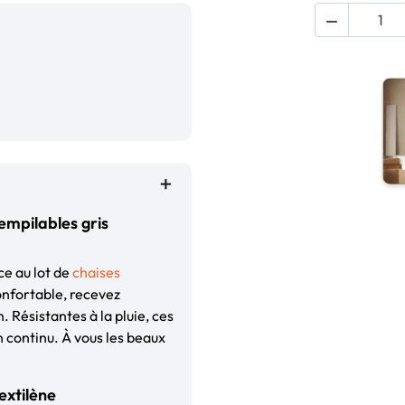

empilables gris
ce au lot de
chaises
onfortable, recevez
 Résistantes à la pluie, ces
n continu. À vous les beaux
extilène