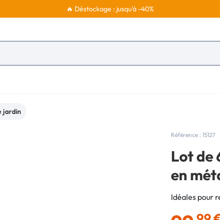
🔥 Déstockage : jusqu'à -40%
 jardin
Référence : 15127
Lot de 
en méta
Idéales pour r
,99 