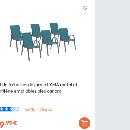
favorite_border
t de 6 chaises de jardin LYMA métal et
Lot de 6 chai
xtilène empilables bleu canard
textilène empi
3.6
/
5
-
25
avis
9
99
,99 €
,99 €