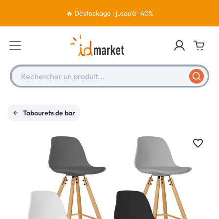
🔥 Déstockage : jusqu'à -40%
Rechercher un produit...
Tabourets de bar
favorite_border