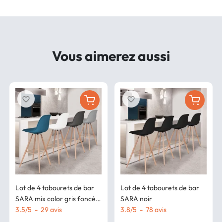
Vous aimerez aussi
favorite_border
favorite_border
Lot de 4 tabourets de bar
Lot de 4 tabourets de bar
SARA mix color gris foncé,
SARA noir
gris clair, blanc et bleu
3.5
/
5
-
29
avis
3.8
/
5
-
78
avis
canard