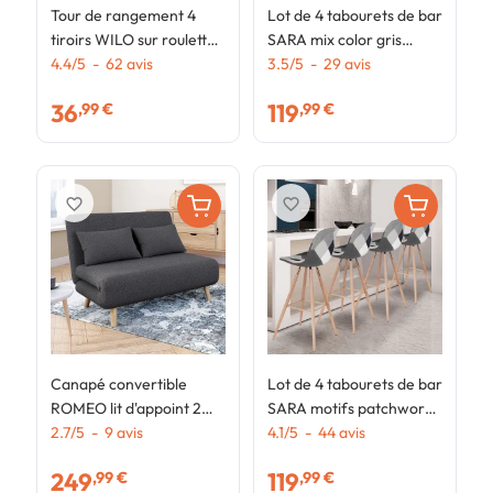
Tour de rangement 4
Lot de 4 tabourets de bar
L
tiroirs WILO sur roulettes
SARA mix color gris
S
colonne gain de place
4.4
/
5
-
62
avis
foncé, gris clair, blanc et
3.5
/
5
-
29
avis
3
blanc et façon hêtre
bleu canard
36
119
,99 €
,99 €
favorite_border
favorite_border
Canapé convertible
Lot de 4 tabourets de bar
ROMEO lit d'appoint 2
SARA motifs patchworks
places 120 x 190 cm tissu
2.7
/
5
-
9
avis
noirs, gris et blancs
4.1
/
5
-
44
avis
gris anthracite
249
119
,99 €
,99 €