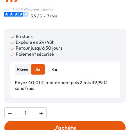
dont 4.80 € d'éco-participation
3.9
/
5
-
7
avis
En stock

Expédié en 24/48h

Retour jusqu'à 30 jours

Paiement sécurisé

3x
4x
Payez 40,01 € maintenant puis 2 fois 39,99 €
sans frais


J'achète