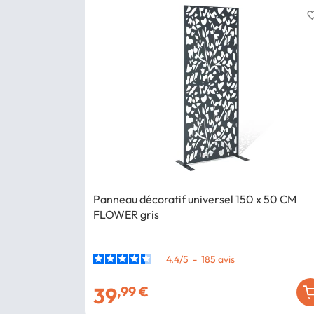
favorite_
Panneau décoratif universel 150 x 50 CM
FLOWER gris
4.4
/
5
-
185
avis
39
,99 €