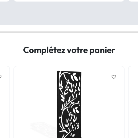
Complétez votre panier
border
favorite_border