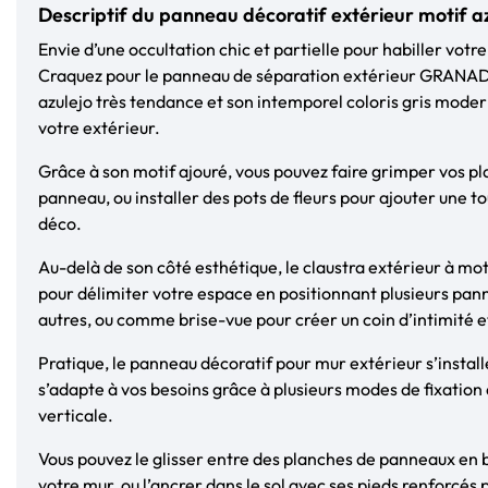
Descriptif du panneau décoratif extérieur motif az
Envie d’une occultation chic et partielle pour habiller votre
Craquez pour le panneau de séparation extérieur GRANADA 
azulejo très tendance et son intemporel coloris gris mod
votre extérieur.
Grâce à son motif ajouré, vous pouvez faire grimper vos pl
panneau, ou installer des pots de fleurs pour ajouter une t
déco.
Au-delà de son côté esthétique, le claustra extérieur à moti
pour délimiter votre espace en positionnant plusieurs pann
autres, ou comme brise-vue pour créer un coin d’intimité et 
Pratique, le panneau décoratif pour mur extérieur s’install
s’adapte à vos besoins grâce à plusieurs modes de fixation à
verticale.
Vous pouvez le glisser entre des planches de panneaux en b
votre mur, ou l’ancrer dans le sol avec ses pieds renforcés 