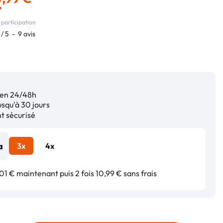
2
participation
/
5
-
9
avis
en 24/48h
squ'à 30 jours
 sécurisé
3x
4x
01 € maintenant puis 2 fois 10,99 € sans frais