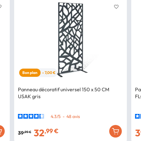
border
favorite_border
Bon plan
- 7,00 €
Panneau décoratif universel 150 x 50 CM
Pa
USAK gris
FL
4.3
/
5
-
48
avis
32
3
,99 €
39
,99 €