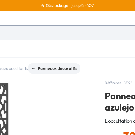
🔥 Déstockage : jusqu'à -40%
aux occultants
Panneaux décoratifs
Référence : 15194
Panneau
azulej
L'occultation 