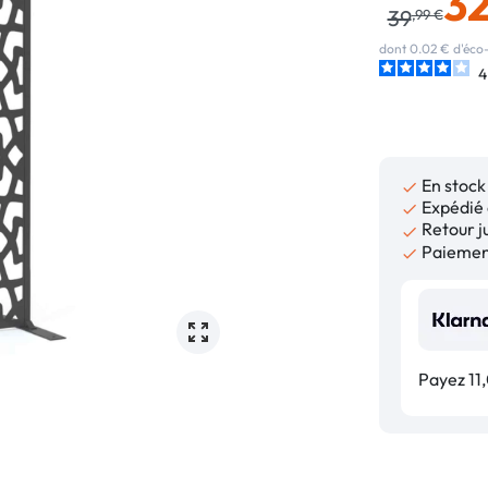
3
39
,99 €
dont 0.02 € d'éco-
4
En stock

Expédié 

Retour ju

Paiement

Payez 11,