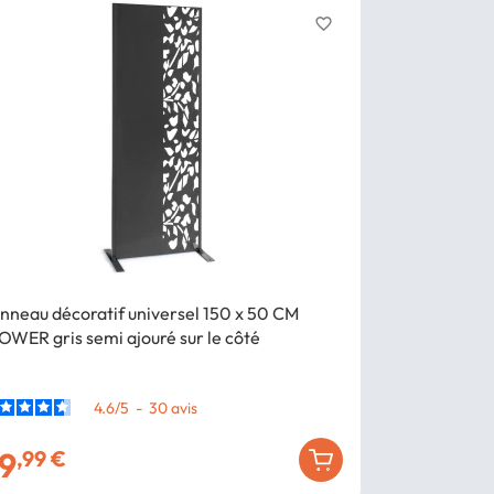
favorite_border
Bon plan
- 7
nneau décoratif universel 150 x 50 CM
Panneau déco
OWER gris semi ajouré sur le côté
gris
4.6
/
5
-
30
avis
9
32
,99 €
,
39
,99 €