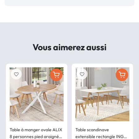
Vous aimerez aussi
favorite_border
favorite_border
Table à manger ovale ALIX
Table scandinave
8 personnes pied araignée
extensible rectangle INGA