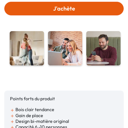
J'achète
Points forts du produit
Bois clair tendance
add
Gain de place
add
Design bi-matière original
add
Capacité 6 -10 personnes
add