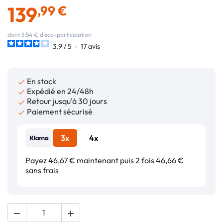
139
,99 €
dont 5.54 € d'éco-participation
3.9
/
5
-
17
avis
En stock

Expédié en 24/48h

Retour jusqu'à 30 jours

Paiement sécurisé

3x
4x
Payez 46,67 € maintenant puis 2 fois 46,66 €
sans frais

