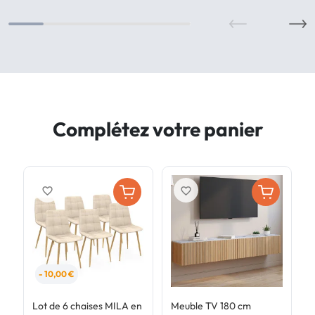
Complétez votre panier
favorite_border
favorite_border
- 10,00 €
Lot de 6 chaises MILA en
Meuble TV 180 cm
T