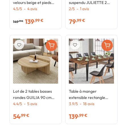
velours beige et pieds
suspendu JULIETTE 2
e
effet bois pour salle à
4.5
/
5
-
4
avis
portes plateau effet
2
/
5
-
1
avis
I
4
manger
marbre lattes tasseau
b
139
79
,99 €
,99 €
bois coloris chêne
149
,99 €
favorite_border
favorite_border
Lot de 2 tables basses
Table à manger
rondes GUILIA 90 cm
extensible rectangle
asymétriques façon
4.4
/
5
-
5
avis
AUSTRIA 6-10
3.9
/
5
-
18
avis
hêtre
personnes bois foncé
54
139
,99 €
,99 €
pied épingle noir 160-
200 cm