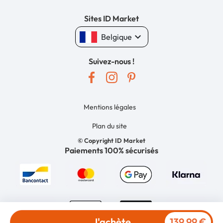
Sites ID Market
keyboard_arrow_down
Belgique
Suivez-nous !
Mentions légales
Plan du site
© Copyright ID Market
Paiements 100% sécurisés
J'achète
139,99 €